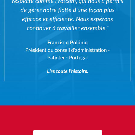
respecté comme Frotcom, qui nous a permis
de gérer notre flotte d'une façon plus
efficace et efficiente. Nous espérons
continuer à travailler ensemble."
Francisco Polónio
Président du conseil d'administration
-
Patinter - Portugal
Lire toute l’histoire.