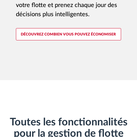
l'API Frotcom.
votre flotte et prenez chaque jour des
Gestion de carburant
décisions plus intelligentes.
OBTENEZ LES DONNÉES DONT VOUS AVEZ BESOIN
Planification et suivi d'itinéraire
DÉCOUVREZ COMBIEN VOUS POUVEZ ÉCONOMISER
Identification automatique du conducteur
Découvrez toutes les caractéristiques
Comment nous résolvons chaques besoins
d'activité de flotte
Calculatrice d’économies
Toutes les fonctionnalités
pour la gestion de flotte