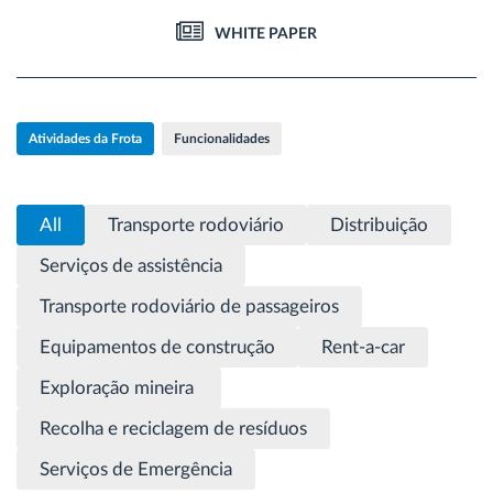
Gestão de Combustível
WHITE PAPER
Planeamento e monitorização de rotas
Atividades da Frota
Funcionalidades
Identificação automática de condutores
Ver todas as funcionalidades
All
Transporte rodoviário
Distribuição
Serviços de assistência
Transporte rodoviário de passageiros
Como resolvemos cada necessidade da
Equipamentos de construção
Rent-a-car
atividade da frota
Exploração mineira
Calculadora de Benefícios
Recolha e reciclagem de resíduos
Serviços de Emergência