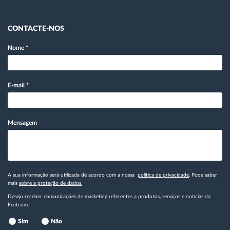
CONTACTE-NOS
Nome
*
E-mail
*
Mensagem
A sua informação será utilizada de acordo com a nossa
política de privacidade
. Pode saber
mais
sobre a proteção de dados.
Desejo receber comunicações de marketing referentes a produtos, serviços e notícias da
Frotcom.
Sim
Não