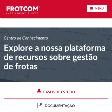
MENU
Localização de veículos e monitorização de
sensores
Centro de Conhecimento
Explore a nossa plataforma
Análise do estilo de condução
de recursos sobre gestão
Monitorização dos tempos de condução
de frotas
Gestão de tarefas
Descarga remota de tacógrafo
CASOS DE ESTUDO
Controlo de acesso
DOCUMENTAÇÃO