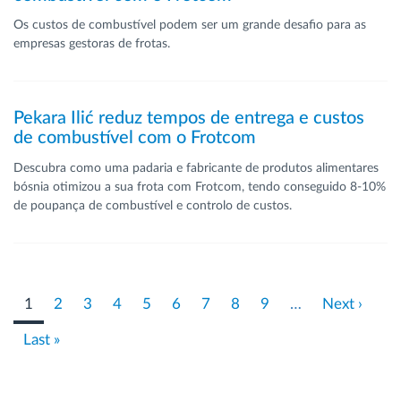
Os custos de combustível podem ser um grande desafio para as
empresas gestoras de frotas.
Pekara Ilić reduz tempos de entrega e custos
de combustível com o Frotcom
Descubra como uma padaria e fabricante de produtos alimentares
bósnia otimizou a sua frota com Frotcom, tendo conseguido 8-10%
de poupança de combustível e controlo de custos.
Pagination
Página
1
Page
2
Page
3
Page
4
Page
5
Page
6
Page
7
Page
8
Page
9
…
Próxima
Next ›
atual
página
Last
Last »
page