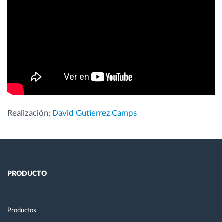
Planificación y seguimiento de rutas
Identificación automática del conductor
Descubrir todas las características
Realización:
David Gutierrez Camps
¿Cómo podemos ayudar en el control de la
actividad de su flota?
Calculadora de ahorro
PRODUCTO
Productos