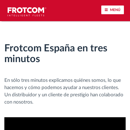
MENÚ
Seguimiento de vehículos y control de sensores
Frotcom España en tres
Análisis de la conducta en la conducción
minutos
Seguimiento del tiempo de conducción
En sólo tres minutos explicamos quiénes somos, lo que
Gestión de plantilla
hacemos y cómo podemos ayudar a nuestros clientes.
Un distribuidor y un cliente de prestigio han colaborado
Descarga remota del tacógrafo
con nosotros.
Control de acceso
Gestión de combustible