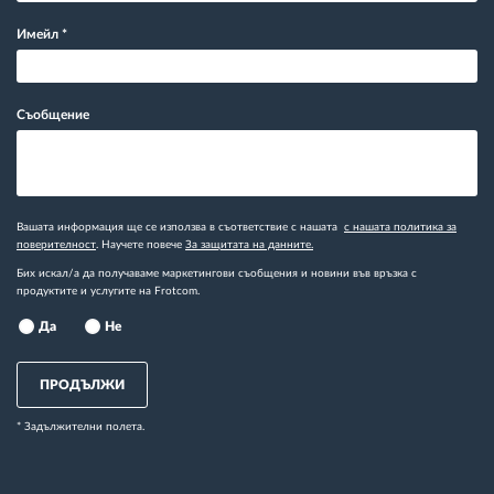
Имейл
*
Съобщение
Вашата информация ще се използва в съответствие с нашата
с нашата политика за
поверителност
. Научете повече
За защитата на данните.
Бих искал/а да получаваме маркетингови съобщения и новини във връзка с
продуктите и услугите на Frotcom.
Да
Не
ПРОДЪЛЖИ
* Задължителни полета.