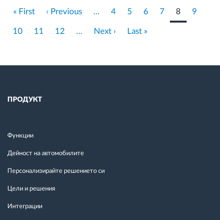
First
« First
Previous
‹ Previous
…
Страница
4
Страница
5
Страница
6
Страница
7
Current
8
Страни
9
page
page
page
Страница
10
Страница
11
Страница
12
…
Next
Next ›
Last
Last »
page
page
ПРОДУКТ
Функции
Дейност на автомобилите
Персонализирайте решението си
Цели и решения
Интеграции