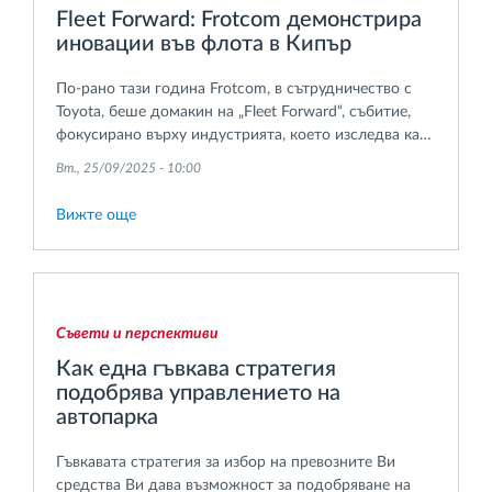
Fleet Forward: Frotcom демонстрира
иновации във флота в Кипър
По-рано тази година Frotcom, в сътрудничество с
Toyota, беше домакин на „Fleet Forward“, събитие,
фокусирано върху индустрията, което изследва как
иновациите оформят бъдещето на управление на
Вт., 25/09/2025 - 10:00
автопарковете и устойчивата мобилност в Кипър.
Вижте още
Съвети и перспективи
Как една гъвкава стратегия
подобрява управлението на
автопарка
Гъвкавата стратегия за избор на превозните Ви
средства Ви дава възможност за подобряване на