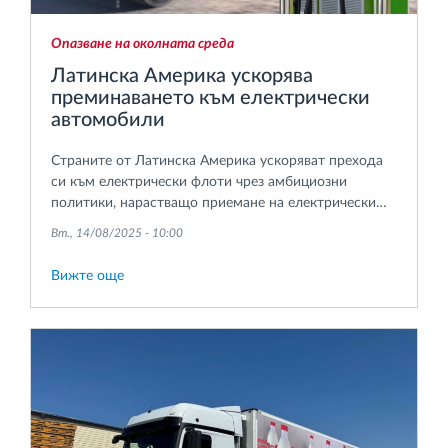
Опазване на околната среда
Латинска Америка ускорява
преминаването към електрически
автомобили
Страните от Латинска Америка ускоряват прехода
си към електрически флоти чрез амбициозни
политики, нарастващо приемане на електрически
превозни средства (EV) и увеличаване на
Вт., 14/08/2025 - 10:00
инвестициите в инфраструктура.
Вижте още