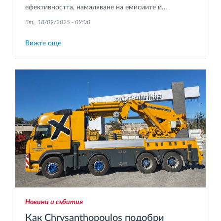
ефективността, намаляване на емисиите и
адаптиране към променящите се транспортни
Вт., 18/09/2025 - 09:00
нужди.
Вижте още
Новини и събития
Как Chrysanthopoulos подобри