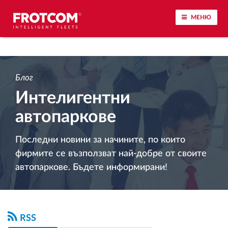
МЕНЮ
Проследяване на превозното средство и
наблюдение на датчиците
Блог
Интелигентни
Анализ на стила на шофиране
автопаркове
Наблюдение на времената за шофиране
Последни новини за начините, по които
фирмите се възползват най-добре от своите
Управление на работната сила
автопаркове. Бъдете информирани!
Дистанционно сваляне на данни от тахограф
Контрол на достъпа
RSS