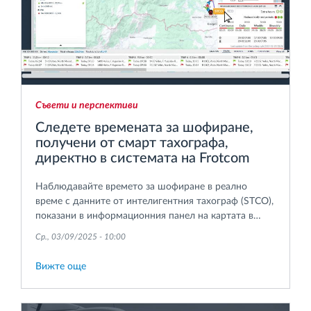
Съвети и перспективи
Следете времената за шофиране,
получени от смарт тахографа,
директно в системата на Frotcom
Наблюдавайте времето за шофиране в реално
време с данните от интелигентния тахограф (STCO),
показани в информационния панел на картата в
системата на Frotcom, за да осигурите съответствие,
Ср., 03/09/2025 - 10:00
да избегнете глоби и да подобрите пътната
безопасност и оперативната ефективност.
Вижте още