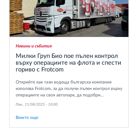
Новини и събития
Милки Груп Био пое пълен контрол
върху операциите на флота и спести
гориво с Frotcom
Открийте как тази водеща българска компания
използва Frotcom, за да получи пълен контрол върху
операциите на своя автопарк, да подобри
ефективността на шофиране, да намали разхода на
Пон., 11/08/2025 - 10:00
гориво и да опрости ежедневното управление на
автопарка.
Вижте още
Pagination