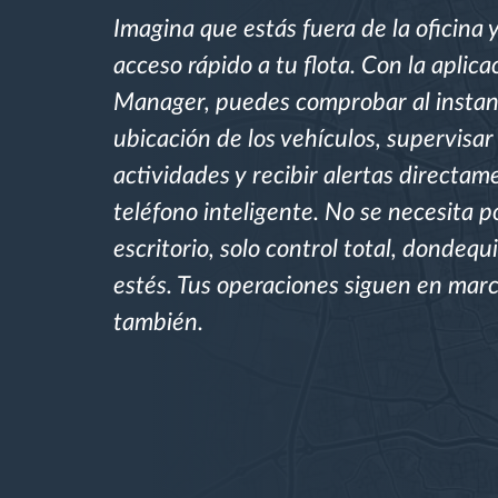
Imagina que estás fuera de la oficina 
Control de acceso
acceso rápido a tu flota. Con la aplica
Manager, puedes comprobar al instan
Gestión de combustible
ubicación de los vehículos, supervisar 
actividades y recibir alertas directam
Planificación y seguimiento de rutas
teléfono inteligente. No se necesita po
escritorio, solo control total, dondequ
Identificación automática del
conductor
estés. Tus operaciones siguen en marc
también.
Descubrir todas las características