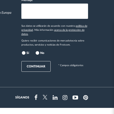
en Europa
Sus datos se utilizarán de acuerdo con nuestra
política de
privacidad
. Más información
acerca de la protección de
datos.
Quiero recibir comunicaciones de mercadotecnia sobre
productos, servicios y noticias de Frotcom.
Sí
No
* Campos obligatorios
CONTINUAR
SÍGANOS
Instragram
Facebook
Twitter
Linkedin
Youtube
Pinterest