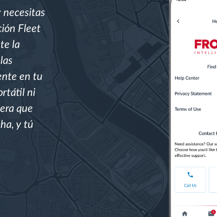
y necesitas
ción Fleet
te la
las
ente en tu
rtátil ni
iera que
ha, y tú