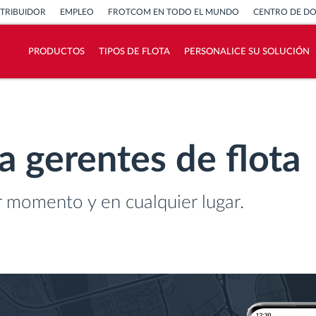
STRIBUIDOR
EMPLEO
FROTCOM EN TODO EL MUNDO
CENTRO DE D
PRODUCTOS
TIPOS DE FLOTA
PERSONALICE SU SOLUCIÓN
¿Cómo podemos ayudar en el control de la
actividad de su flota?
a gerentes de flota
Calculadora de ahorro
r momento y en cualquier lugar.