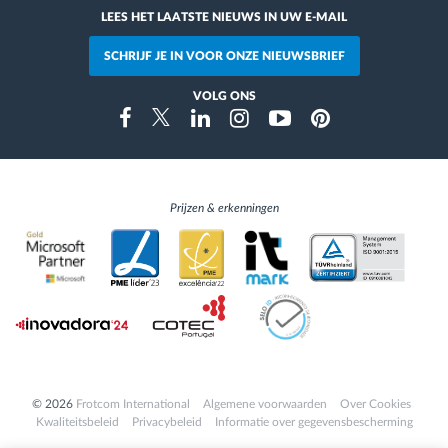
LEES HET LAATSTE NIEUWS IN UW E-MAIL
SCHRIJF JE IN VOOR ONZE NIEUWSBRIEF
VOLG ONS
Instragram
Facebook
Twitter
Linkedin
Youtube
Pinterest
Prijzen & erkenningen
© 2026
Frotcom International
Algemene voorwaarden
Over Cookies
Kwaliteitsbeleid
Privacybeleid
Informatie over gegevensbescherming