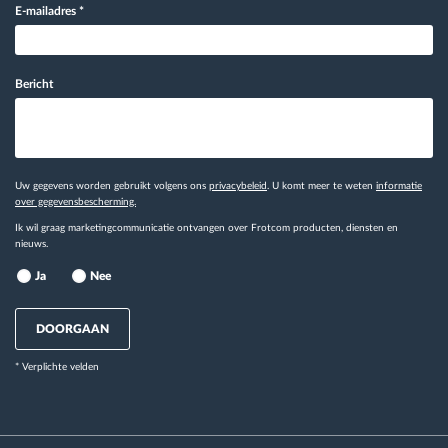
E-mailadres
*
Bericht
Uw gegevens worden gebruikt volgens ons
privacybeleid
. U komt meer te weten
informatie
over gegevensbescherming.
Ik wil graag marketingcommunicatie ontvangen over Frotcom producten, diensten en
nieuws.
Ja
Nee
DOORGAAN
* Verplichte velden