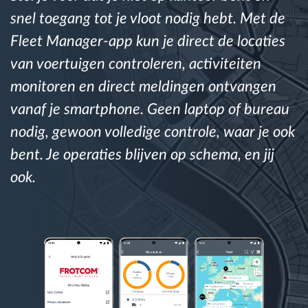
snel toegang tot je vloot nodig hebt. Met de
Routeplanning en -monitoring
Fleet Manager-app kun je direct de locaties
van voertuigen controleren, activiteiten
Automatische bestuurdersidentificatie
monitoren en direct meldingen ontvangen
vanaf je smartphone. Geen laptop of bureau
Ontdek alle functies
nodig, gewoon volledige controle, waar je ook
bent. Je operaties blijven op schema, en jij
ook.
Hoe we de noden van elke vlootactiviteit
oplossen
Besparingscalculator