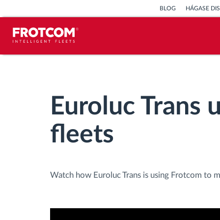
BLOG
HÁGASE DI
Seguimiento de vehículos y control de
sensores
Euroluc Trans 
Análisis de la conducta en la
conducción
fleets
Seguimiento del tiempo de
conducción
Watch how Euroluc Trans is using Frotcom to mon
Gestión de plantilla
Descarga remota del tacógrafo