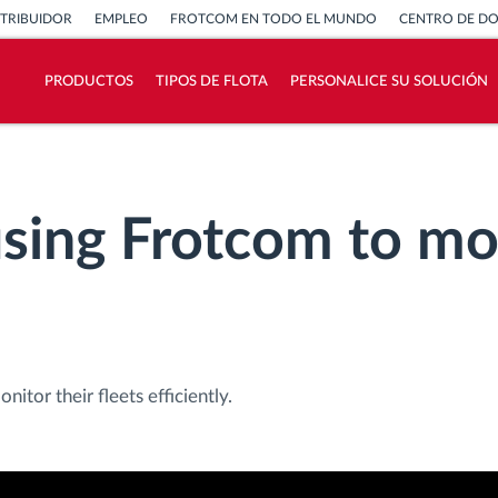
STRIBUIDOR
EMPLEO
FROTCOM EN TODO EL MUNDO
CENTRO DE D
PRODUCTOS
TIPOS DE FLOTA
PERSONALICE SU SOLUCIÓN
¿Cómo podemos ayudar en el control de la
actividad de su flota?
using Frotcom to mon
Calculadora de ahorro
itor their fleets efficiently.