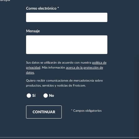
Correo electrónico
*
Mensaje
Sus datos se utilizarán de acuerdo con nuestra
política de
privacidad
. Más información
acerca de la protección de
datos.
Quiero recibir comunicaciones de mercadotecnia sobre
productos, servicios y noticias de Frotcom.
Sí
No
* Campos obligatorios
CONTINUAR