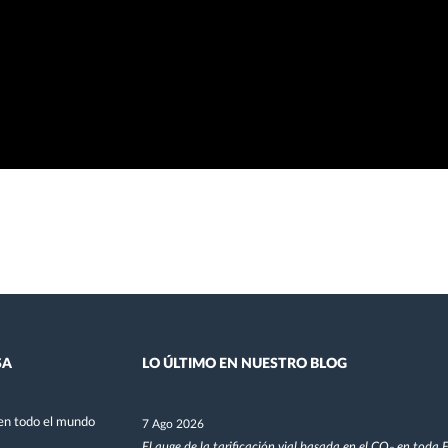
SA
LO ÚLTIMO EN NUESTRO BLOG
en todo el mundo
7 Ago 2026
El auge de la tarificación vial basada en el CO₂ en toda