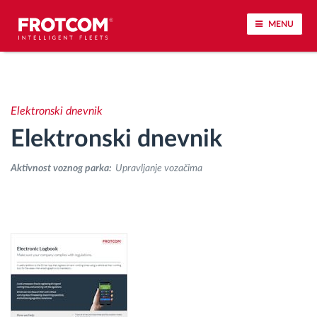
MENU
Praćenje vozila i nadzor senzora
Elektronski dnevnik
Analiza ponašanja u vožnji
Elektronski dnevnik
Praćenje vremena vožnje
Aktivnost voznog parka:
Upravljanje vozačima
Upravljanje radnom snagom
Daljinsko preuzimanje tahografa
Kontrola pristupa
Upravljanje gorivom