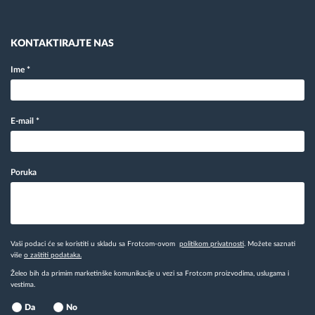
KONTAKTIRAJTE NAS
Ime
*
E-mail
*
Poruka
Vaši podaci će se koristiti u skladu sa Frotcom-ovom
politikom privatnosti
. Možete saznati
više
o zaštiti podataka.
Želeo bih da primim marketinške komunikacije u vezi sa Frotcom proizvodima, uslugama i
vestima.
Da
No