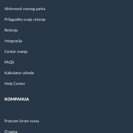
Aktivnosti voznog parka
Prilagodite svoje rešenje
Rešenja
Integracija
Centar znanja
FAQS
Kalkulator uštede
Help Center
KOMPANIJA
Frotcom širom sveta
O nama