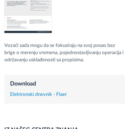
Planiranje i nadgledanje rute
Automatska identifikacija vozača
Vozači sada mogu da se fokusiraju na svoj posao bez
Otkrijte sve funkcije
brige o merenju vremena, pojednostavljivanju operacija i
održavanju usklađenosti sa propisima.
Kako rešavamo sve aktivnosti voznog parka
Download
Kalkulator uštede
Elektronski dnevnik - Flaer