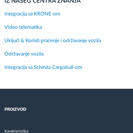
IZ NAŠEG CENTRA ZNANJA
Integracija sa KRONE-om
Video telematika
Uključi & Koristi praćenje i održavanje vozila
Održavanje vozila
Integracija sa Schmitz Cargobull-om
PROIZVOD
Karakteristike