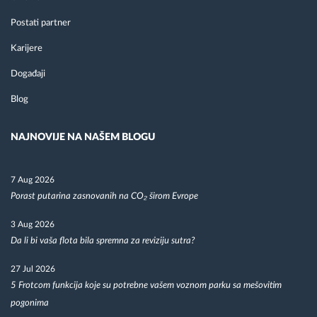
Postati partner
Karijere
Događaji
Blog
NAJNOVIJE NA NAŠEM BLOGU
7 Aug 2026
Porast putarina zasnovanih na CO₂ širom Evrope
3 Aug 2026
Da li bi vaša flota bila spremna za reviziju sutra?
27 Jul 2026
5 Frotcom funkcija koje su potrebne vašem voznom parku sa mešovitim
pogonima