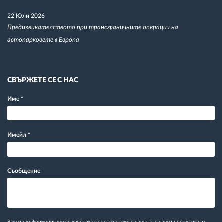
22 Юли 2026
Предизвикателството при трансграничните операции на
автопарковете в Европа
СВЪРЖЕТЕ СЕ С НАС
Име
*
Имейл
*
Съобщение
Вашата информация ще се използва в съответствие с нашата
с нашата политика за