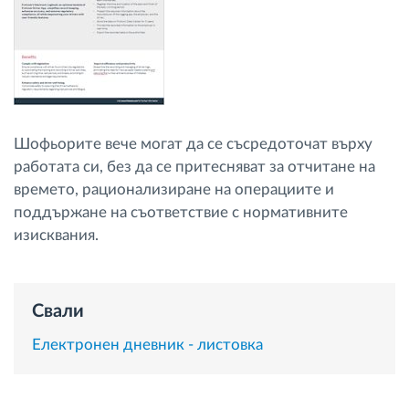
Управление на горивото
Планиране на маршрути и мониторинг
Автоматична идентификация на шофьора
Шофьорите вече могат да се съсредоточат върху
работата си, без да се притесняват за отчитане на
Разберете за всички функционалности
времето, рационализиране на операциите и
поддържане на съответствие с нормативните
изисквания.
Как отговаряме на нуждите на всяка
флота
Свали
Калкулатор за спестявания
Електронен дневник - листовка