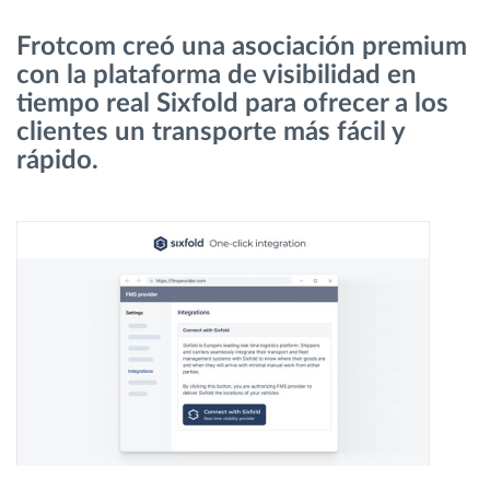
Frotcom creó una asociación premium
Planificación y seguimiento de rutas
con la plataforma de visibilidad en
tiempo real Sixfold para ofrecer a los
Identificación automática del conductor
clientes un transporte más fácil y
rápido.
Descubrir todas las características
¿Cómo podemos ayudar en el control de la
actividad de su flota?
Calculadora de ahorro