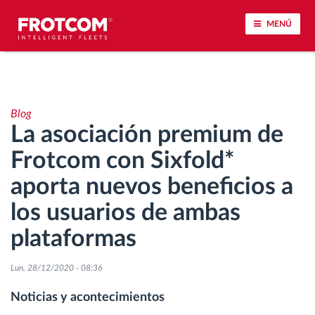
MENÚ
Seguimiento de vehículos y control de sensores
Blog
Análisis de la conducta en la conducción
La asociación premium de
Frotcom con Sixfold*
Seguimiento del tiempo de conducción
aporta nuevos beneficios a
Gestión de plantilla
los usuarios de ambas
plataformas
Descarga remota del tacógrafo
Lun, 28/12/2020 - 08:36
Control de acceso
Noticias y acontecimientos
Gestión de combustible