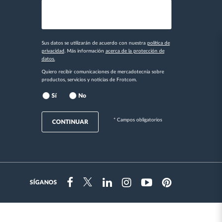
Sus datos se utilizarán de acuerdo con nuestra
política de
privacidad
. Más información
acerca de la protección de
datos.
Quiero recibir comunicaciones de mercadotecnia sobre
productos, servicios y noticias de Frotcom.
Sí
No
* Campos obligatorios
CONTINUAR
SÍGANOS
Instragram
Facebook
Twitter
Linkedin
Youtube
Pinterest