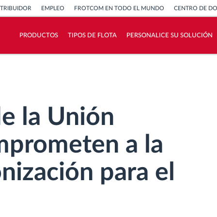
STRIBUIDOR
EMPLEO
FROTCOM EN TODO EL MUNDO
CENTRO DE D
PRODUCTOS
TIPOS DE FLOTA
PERSONALICE SU SOLUCIÓN
¿Cómo podemos ayudar en el control de la
actividad de su flota?
Calculadora de ahorro
e la Unión
mprometen a la
nización para el