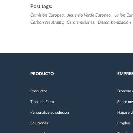
Post tags:
Comisión Europea
Acuerdo Verde Europeo
Unión Eu
Carbon Neutrality
Cero emisiones
Descarbonización
PRODUCTO
EMPRE
Productos
Frotcom 
Tipos de Flota
Sobre no
Personalice su solución
Hágase di
Soluciones
Empleo