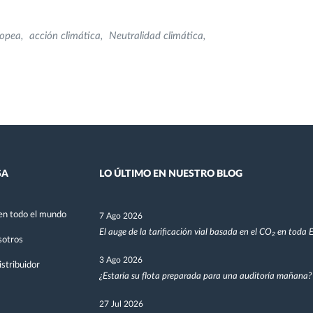
ropea
acción climática
Neutralidad climática
SA
LO ÚLTIMO EN NUESTRO BLOG
en todo el mundo
7 Ago 2026
El auge de la tarificación vial basada en el CO₂ en toda
sotros
3 Ago 2026
stribuidor
¿Estaría su flota preparada para una auditoría mañana?
27 Jul 2026