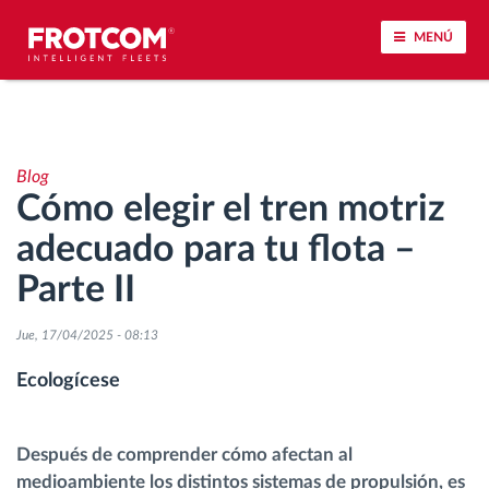
MENÚ
Seguimiento de vehículos y control de sensores
Blog
Análisis de la conducta en la conducción
Cómo elegir el tren motriz
adecuado para tu flota –
Seguimiento del tiempo de conducción
Parte II
Gestión de plantilla
Jue, 17/04/2025 - 08:13
Descarga remota del tacógrafo
Ecologícese
Control de acceso
Después de comprender cómo afectan al
medioambiente los distintos sistemas de propulsión, es
Gestión de combustible