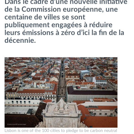
Dans le cadre d’une nouvelle initiative
Gestion de carburant
de la Commission européenne, une
centaine de villes se sont
Planification et suivi d'itinéraire
publiquement engagées à réduire
leurs émissions à zéro d’ici la fin de la
Identification automatique du conducteur
décennie.
Découvrez toutes les caractéristiques
Comment nous résolvons chaques besoins
d'activité de flotte
Calculatrice d’économies
Lisbon is one of the 100 cities to pledge to be carbon neutral