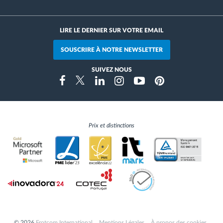
LIRE LE DERNIER SUR VOTRE EMAIL
SOUSCRIRE À NOTRE NEWSLETTER
SUIVEZ NOUS
Instragram
Facebook
Twitter
Linkedin
Youtube
Pinterest
Prix et distinctions
© 2026
Frotcom International
Mentions Légales
À propos des cookies