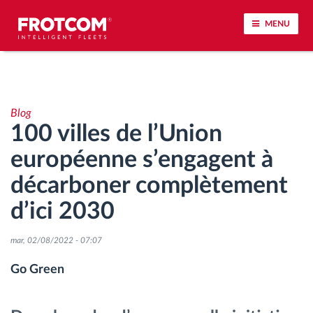
MENU
Géolocalisation de véhicule et surveillance par
capteur
Blog
100 villes de l’Union
Analyse du comportement de conduite
européenne s’engagent à
Contrôle des temps de conduite
décarboner complètement
d’ici 2030
Gestion de la main-d’œuvre
mar, 02/08/2022 - 07:07
Téléchargement du tachygraphe à distance
Go Green
Contrôle d'accès