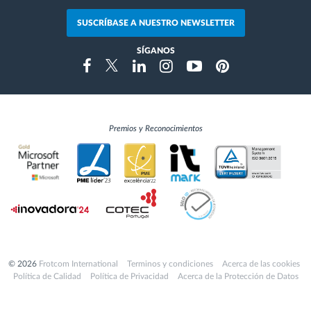
SUSCRÍBASE A NUESTRO NEWSLETTER
SÍGANOS
Instragram
Facebook
Twitter
Linkedin
Youtube
Pinterest
Premios y Reconocimientos
© 2026
Frotcom International
Terminos y condiciones
Acerca de las cookies
Política de Calidad
Política de Privacidad
Acerca de la Protección de Datos