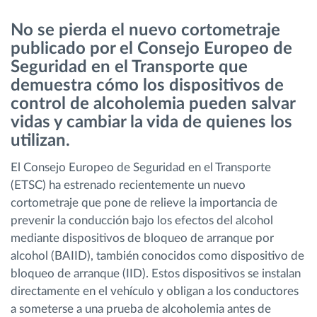
No se pierda el nuevo cortometraje
Planificación y seguimiento de rutas
publicado por el Consejo Europeo de
Seguridad en el Transporte que
Identificación automática del conductor
demuestra cómo los dispositivos de
control de alcoholemia pueden salvar
Descubrir todas las características
vidas y cambiar la vida de quienes los
utilizan.
El Consejo Europeo de Seguridad en el Transporte
(ETSC) ha estrenado recientemente un nuevo
¿Cómo podemos ayudar en el control de la
cortometraje que pone de relieve la importancia de
actividad de su flota?
prevenir la conducción bajo los efectos del alcohol
mediante dispositivos de bloqueo de arranque por
Calculadora de ahorro
alcohol (BAIID), también conocidos como dispositivo de
bloqueo de arranque (IID). Estos dispositivos se instalan
directamente en el vehículo y obligan a los conductores
a someterse a una prueba de alcoholemia antes de