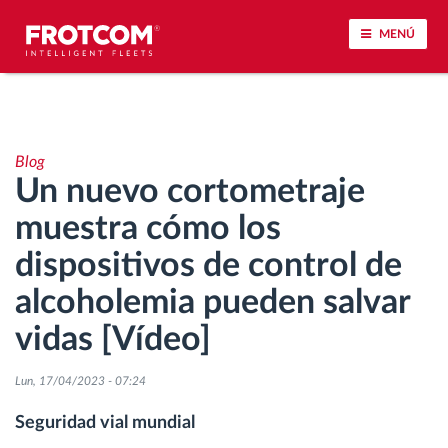
MENÚ
Seguimiento de vehículos y control de sensores
Blog
Análisis de la conducta en la conducción
Un nuevo cortometraje
muestra cómo los
Seguimiento del tiempo de conducción
dispositivos de control de
Gestión de plantilla
alcoholemia pueden salvar
vidas [Vídeo]
Descarga remota del tacógrafo
Lun, 17/04/2023 - 07:24
Control de acceso
Seguridad vial mundial
Gestión de combustible