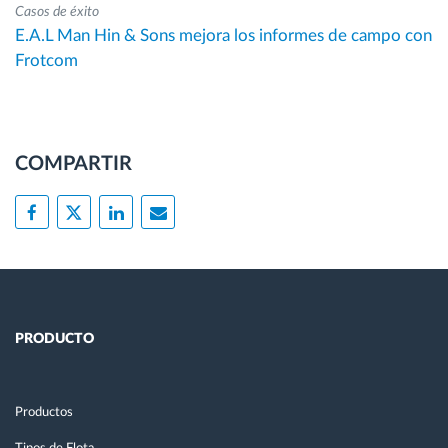
Casos de éxito
E.A.L Man Hin & Sons mejora los informes de campo con
Frotcom
COMPARTIR
PRODUCTO
Productos