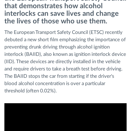
that demonstrates how alcohol
Διαχείριση καυσίμου
interlocks can save lives and change
the lives of those who use them.
Σχεδιασμός και παρακολούθηση διαδρομής
The European Transport Safety Council (ETSC) recently
Αυτόματη αναγνώριση οδηγού
debuted a new short film emphasizing the importance of
preventing drunk driving through alcohol ignition
interlock (BAIID), also known as ignition interlock device
Ανακαλύψτε όλα τα χαρακτηριστικά
(IID). These devices are directly installed in the vehicle
and require drivers to take a breath test before driving.
The BAIID stops the car from starting if the driver's
blood alcohol concentration is over a particular
Πώς να λύσουμε τις ανάγκες των
threshold (often 0.02%).
δραστηριοτήτων του στόλου
Υπολογιστής εξοικονόμησης