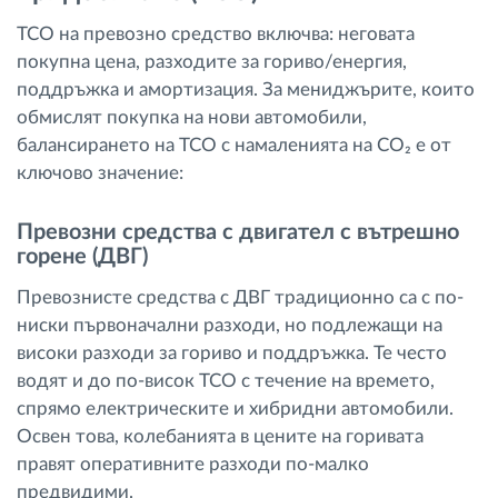
TCO на превозно средство включва: неговата
покупна цена, разходите за гориво/енергия,
поддръжка и амортизация. За мениджърите, които
обмислят покупка на нови автомобили,
балансирането на TCO с намаленията на CO₂ е от
ключово значение:
Превозни средства с двигател с вътрешно
горене (ДВГ)
Превознисте средства с ДВГ традиционно са с по-
ниски първоначални разходи, но подлежащи на
високи разходи за гориво и поддръжка. Те често
водят и до по-висок TCO с течение на времето,
спрямо електрическите и хибридни автомобили.
Освен това, колебанията в цените на горивата
правят оперативните разходи по-малко
предвидими.