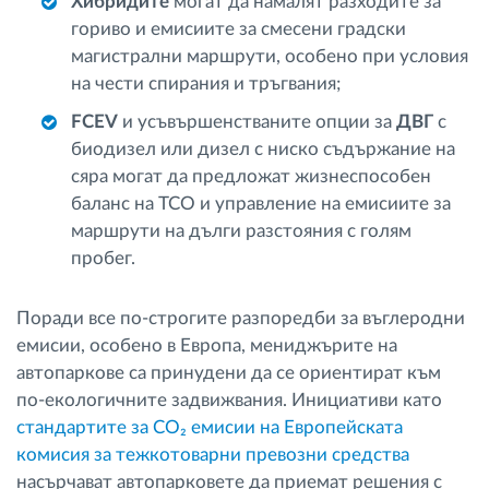
Хибридите
могат да намалят разходите за
гориво и емисиите за смесени градски
магистрални маршрути, особено при условия
на чести спирания и тръгвания;
FCEV
и усъвършенстваните опции за
ДВГ
с
биодизел или дизел с ниско съдържание на
сяра могат да предложат жизнеспособен
баланс на TCO и управление на емисиите за
маршрути на дълги разстояния с голям
пробег.
Поради все по-строгите разпоредби за въглеродни
емисии, особено в Европа, мениджърите на
автопаркове са принудени да се ориентират към
по-екологичните задвижвания. Инициативи като
стандартите за CO₂ емисии на Европейската
комисия за тежкотоварни превозни средства
насърчават автопарковете да приемат решения с