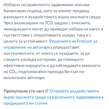
Изборът на правилното задвижване изисква
балансиран подход, като се вземат предвид
разходите и въздействието върху околната среда.
Чрез анализиране на TCO заедно с емисиите,
мениджърите могат да приведат избора си както в
съответствие с оперативните нужди, така и с
целите за устойчивост.
Решенията на Frotcom за
управление на автопарка
pпредоставят
инструментите, от които се нуждаете, за да
следите разхода на гориво, да планирате
ефективни маршрути и да наблюдавате емисиите
на CO₂, подпомагайки прехода Ви към по-
екологичен автопарк.
Пропуснали сте част I?
Открийте въздействието
върху околната среда на различните задвижвания в
предишната ни статия.