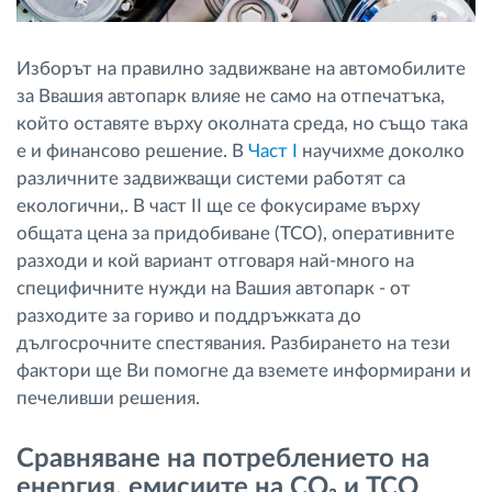
Изборът на правилно задвижване на автомобилите
за Ввашия автопарк влияе не само на отпечатъка,
който оставяте върху околната среда, но също така
е и финансово решение. В
Част I
научихме доколко
различните задвижващи системи работят са
екологични,. В част II ще се фокусираме върху
общата цена за придобиване (TCO), оперативните
разходи и кой вариант отговаря най-много на
специфичните нужди на Вашия автопарк - от
разходите за гориво и поддръжката до
дългосрочните спестявания. Разбирането на тези
фактори ще Ви помогне да вземете информирани и
печеливши решения.
Сравняване на потреблението на
енергия, емисиите на CO₂ и TCO