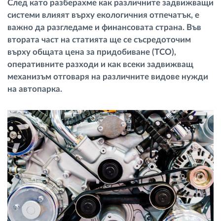
След като разберахме как различните задвижващи
Управление на горивото
системи влияят върху екологичния отпечатък, е
важно да разгледаме и финансовата страна. Във
Планиране на маршрути и мониторинг
втората част на статията ще се съсредоточим
върху общата цена за придобиване (TCO),
оперативните разходи и как всеки задвижващ
Автоматична идентификация на шофьора
механизъм отговаря на различните видове нужди
на автопарка.
Разберете за всички функционалности
Как отговаряме на нуждите на всяка
флота
Калкулатор за спестявания