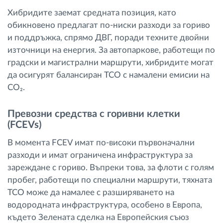
Хибридите заемат средната позиция, като
обикновено предлагат по-ниски разходи за гориво
и поддръжка, спрямо ДВГ, поради техните двойни
източници на енергия. За автопаркове, работещи по
градски и магистрални маршрути, хибридите могат
да осигурят балансиран TCO с намалени емисии на
CO₂.
Превозни средства с горивни клетки
(FCEVs)
В момента FCEV имат по-високи първоначални
разходи и имат ограничена инфраструктура за
зареждане с гориво. Въпреки това, за флоти с голям
пробег, работещи по специални маршрути, тяхната
TCO може да намалее с разширяването на
водородната инфраструктура, особено в Европа,
където Зелената сделка на Европейския съюз