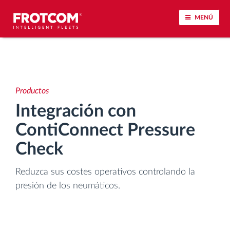
MENÚ
Seguimiento de vehículos y control de sensores
Análisis de la conducta en la conducción
Productos
Integración con
Seguimiento del tiempo de conducción
ContiConnect Pressure
Gestión de plantilla
Check
Reduzca sus costes operativos controlando la
Descarga remota del tacógrafo
presión de los neumáticos.
Control de acceso
Gestión de combustible