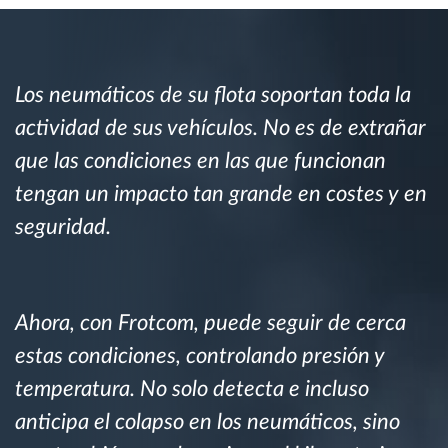
Planificación y seguimiento de rutas
Los neumáticos de su flota soportan toda la
Identificación automática del conductor
actividad de sus vehículos. No es de extrañar
que las condiciones en las que funcionan
Descubrir todas las características
tengan un impacto tan grande en costes y en
seguridad.
¿Cómo podemos ayudar en el control de la
actividad de su flota?
Ahora, con Frotcom, puede seguir de cerca
Calculadora de ahorro
estas condiciones, controlando presión y
temperatura. No solo detecta e incluso
anticipa el colapso en los neumáticos, sino