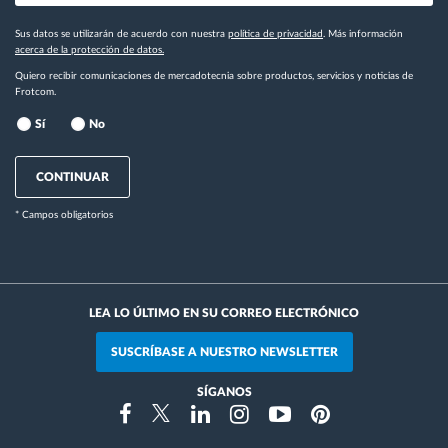
Sus datos se utilizarán de acuerdo con nuestra
política de privacidad
. Más información
acerca de la protección de datos.
Quiero recibir comunicaciones de mercadotecnia sobre productos, servicios y noticias de
Frotcom.
Sí
No
CONTINUAR
* Campos obligatorios
LEA LO ÚLTIMO EN SU CORREO ELECTRÓNICO
SUSCRÍBASE A NUESTRO NEWSLETTER
SÍGANOS
Instragram
Facebook
Twitter
Linkedin
Youtube
Pinterest