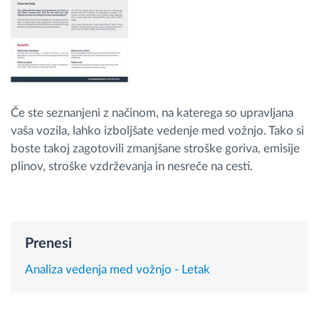
Načrtovanje in spremljanje poti
Samodejno prepoznavanje voznika
Če ste seznanjeni z načinom, na katerega so upravljana
Odkrijte vse funkcije
vaša vozila, lahko izboljšate vedenje med vožnjo. Tako si
boste takoj zagotovili zmanjšane stroške goriva, emisije
plinov, stroške vzdrževanja in nesreče na cesti.
Kako bomo rešili vse potrebe dejavnosti flote
Izračun prihrankov
Prenesi
Analiza vedenja med vožnjo - Letak