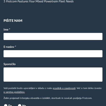
5 Frotcom Features Your Mixed Powertrain Fleet Needs
PIŠITE NAM
Ime
*
E-naslov
*
Sporočilo
Vaši podatki bodo uporabljeni v skladu z našo
pravilnik o zasebnosti
. Več o tem lahko izveste
o varstvu podatkov.
Želim prejemati trženjska obvestila o izdelkih, storitvah in novicah podjetja Frotcom.
Da
Ne