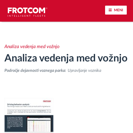
MENI
Sledenje vozil in spremljanje senzorjev
Analiza vedenja med vožnjo
Analiza vedenja med vožnjo
Analiza vedenja med vožnjo
Spremljanje voznih časov
Področje dejavnosti voznega parka:
Upravljanje voznika
Upravljanje delovne sile
Oddaljen prenos podatkov iz tahografa
Nadzor nad dostopom
Upravljanje porabe goriva