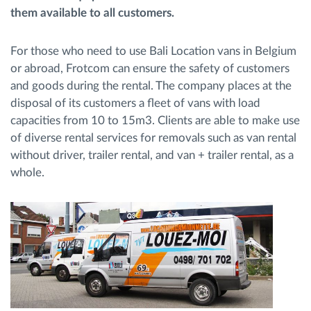
them available to all customers.
Planificación y seguimiento de rutas
For those who need to use Bali Location vans in Belgium
or abroad, Frotcom can ensure the safety of customers
Identificación automática del conductor
and goods during the rental. The company places at the
disposal of its customers a fleet of vans with load
Descubrir todas las características
capacities from 10 to 15m3. Clients are able to make use
of diverse rental services for removals such as van rental
without driver, trailer rental, and van + trailer rental, as a
whole.
¿Cómo podemos ayudar en el control de la
actividad de su flota?
Calculadora de ahorro