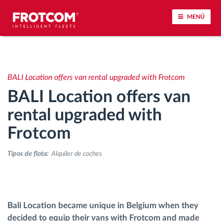
MENÚ
Seguimiento de vehículos y control de sensores
BALI Location offers van rental upgraded with Frotcom
Análisis de la conducta en la conducción
BALI Location offers van
Seguimiento del tiempo de conducción
rental upgraded with
Frotcom
Gestión de plantilla
Tipos de flota:
Alquiler de coches
Descarga remota del tacógrafo
Control de acceso
Bali Location became unique in Belgium when they
decided to equip their vans with Frotcom and made
Gestión de combustible