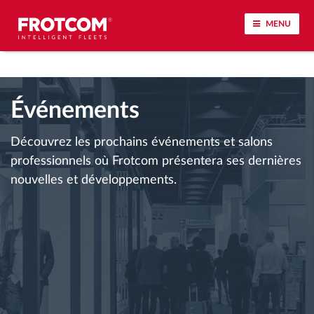
MENU
Géolocalisation de véhicule et surveillance par
capteur
Événements
Analyse du comportement de conduite
Découvrez les prochains événements et salons
professionnels où Frotcom présentera ses dernières
Contrôle des temps de conduite
nouvelles et développements.
Gestion de la main-d’œuvre
Téléchargement du tachygraphe à distance
Contrôle d'accès