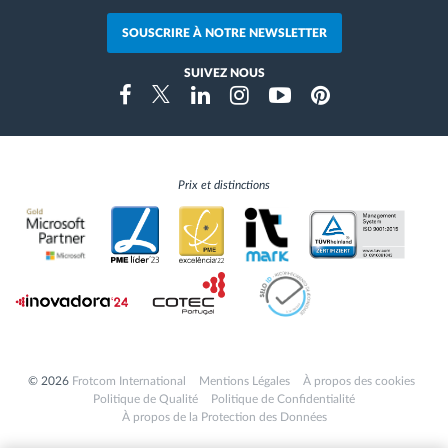
SOUSCRIRE À NOTRE NEWSLETTER
SUIVEZ NOUS
Instragram
Facebook
Twitter
Linkedin
Youtube
Pinterest
Prix et distinctions
© 2026
Frotcom International
Mentions Légales
À propos des cookies
Politique de Qualité
Politique de Confidentialité
À propos de la Protection des Données