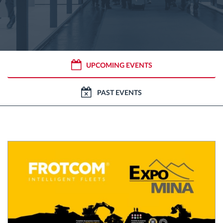
Gestion de carburant
Planification et suivi d'itinéraire
Identification automatique du conducteur
UPCOMING EVENTS
Découvrez toutes les caractéristiques
PAST EVENTS
Comment nous résolvons chaques besoins
d'activité de flotte
Calculatrice d’économies