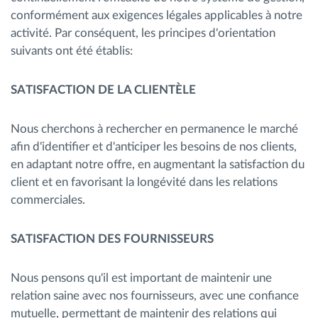
conformément aux exigences légales applicables à notre
Gestion de carburant
activité. Par conséquent, les principes d'orientation
suivants ont été établis:
Planification et suivi d'itinéraire
SATISFACTION DE LA CLIENTÈLE
Identification automatique du conducteur
Nous cherchons à rechercher en permanence le marché
Découvrez toutes les caractéristiques
afin d'identifier et d'anticiper les besoins de nos clients,
en adaptant notre offre, en augmentant la satisfaction du
client et en favorisant la longévité dans les relations
commerciales.
Comment nous résolvons chaques besoins
d'activité de flotte
SATISFACTION DES FOURNISSEURS
Calculatrice d’économies
Nous pensons qu'il est important de maintenir une
relation saine avec nos fournisseurs, avec une confiance
mutuelle, permettant de maintenir des relations qui