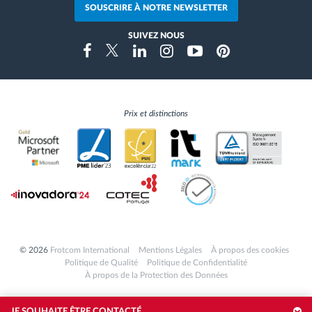
SOUSCRIRE À NOTRE NEWSLETTER
SUIVEZ NOUS
Instragram
Facebook
Twitter
Linkedin
Youtube
Pinterest
Prix et distinctions
© 2026
Frotcom International
Mentions Légales
À propos des cookies
Politique de Qualité
Politique de Confidentialité
À propos de la Protection des Données
JE SOUHAITE ÊTRE CONTACTÉ