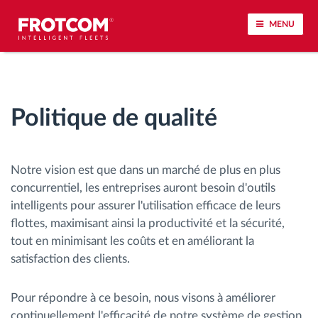
MENU
Géolocalisation de véhicule et surveillance par
capteur
Politique de qualité
Analyse du comportement de conduite
Notre vision est que dans un marché de plus en plus
Contrôle des temps de conduite
concurrentiel, les entreprises auront besoin d'outils
intelligents pour assurer l'utilisation efficace de leurs
Gestion de la main-d’œuvre
flottes, maximisant ainsi la productivité et la sécurité,
tout en minimisant les coûts et en améliorant la
Téléchargement du tachygraphe à distance
satisfaction des clients.
Contrôle d'accès
Pour répondre à ce besoin, nous visons à améliorer
continuellement l'efficacité de notre système de gestion,