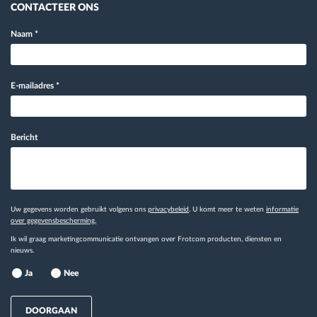
CONTACTEER ONS
Naam
*
E-mailadres
*
Bericht
Uw gegevens worden gebruikt volgens ons
privacybeleid
. U komt meer te weten
informatie
over gegevensbescherming.
Ik wil graag marketingcommunicatie ontvangen over Frotcom producten, diensten en
nieuws.
Ja
Nee
DOORGAAN