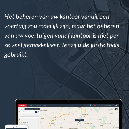
Routeplanning en -monitoring
Het beheren van uw kantoor vanuit een
voertuig zou moeilijk zijn, maar het beheren
Automatische bestuurdersidentificatie
van uw voertuigen vanaf kantoor is niet per
se veel gemakkelijker. Tenzij u de juiste tools
Ontdek alle functies
gebruikt.
Hoe we de noden van elke vlootactiviteit
oplossen
Besparingscalculator