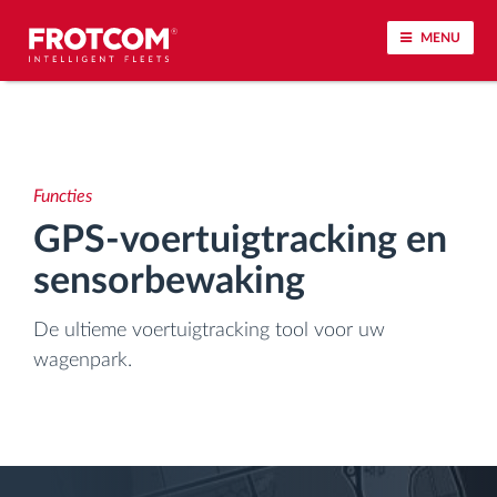
MENU
Voertuigtracking en sensorbewaking
Rijgedrag analyse
Functies
GPS-voertuigtracking en
Controle van rijtijden
sensorbewaking
Personeelsbeheer
De ultieme voertuigtracking tool voor uw
wagenpark.
Downloaden van tachograaf op afstand
Toegangsbeheer
Brandstofbeheer