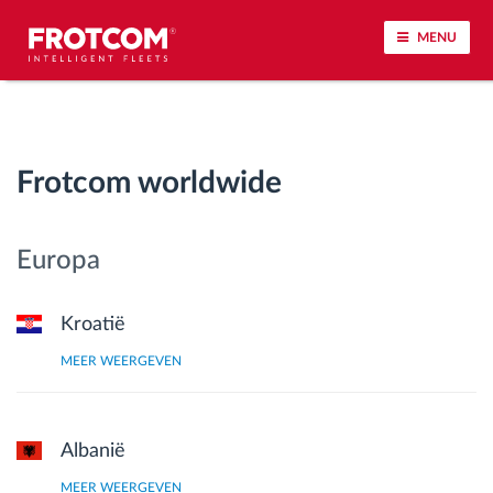
MENU
Voertuigtracking en sensorbewaking
Frotcom worldwide
Rijgedrag analyse
Controle van rijtijden
Europa
Personeelsbeheer
Kroatië
MEER WEERGEVEN
Downloaden van tachograaf op afstand
Toegangsbeheer
Albanië
Brandstofbeheer
MEER WEERGEVEN