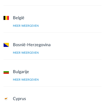
Routeplanning en -monitoring
België
Automatische bestuurdersidentificatie
MEER WEERGEVEN
Ontdek alle functies
Bosnië-Herzegovina
MEER WEERGEVEN
Hoe we de noden van elke vlootactiviteit
oplossen
Bulgarije
MEER WEERGEVEN
Besparingscalculator
Cyprus