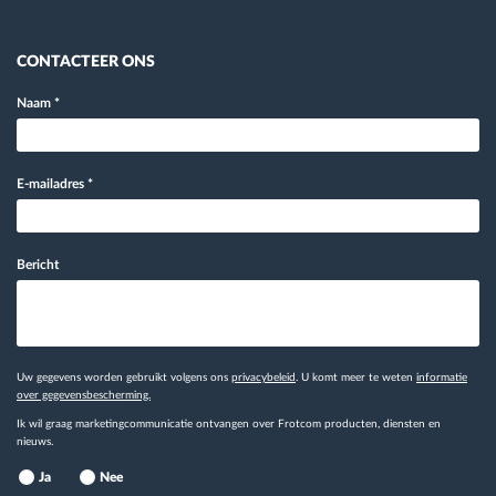
CONTACTEER ONS
Naam
*
E-mailadres
*
Bericht
Uw gegevens worden gebruikt volgens ons
privacybeleid
. U komt meer te weten
informatie
over gegevensbescherming.
Ik wil graag marketingcommunicatie ontvangen over Frotcom producten, diensten en
nieuws.
Ja
Nee