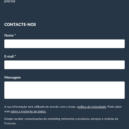
precisa
CONTACTE-NOS
Nome
*
E-mail
*
Mensagem
A sua informação será utilizada de acordo com a nossa
política de privacidade
. Pode saber
mais
sobre a proteção de dados.
Desejo receber comunicações de marketing referentes a produtos, serviços e notícias da
Frotcom.