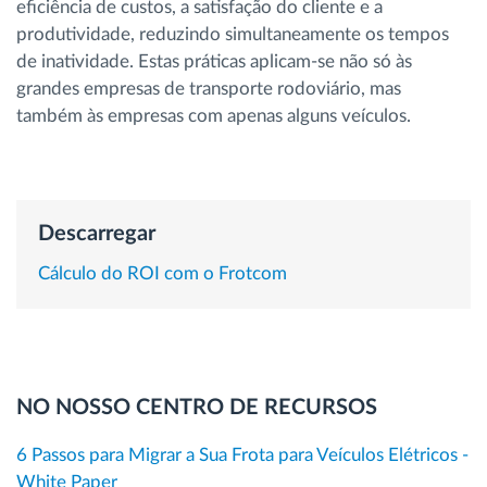
eficiência de custos, a satisfação do cliente e a
Gestão de Combustível
produtividade, reduzindo simultaneamente os tempos
de inatividade. Estas práticas aplicam-se não só às
Planeamento e monitorização de rotas
grandes empresas de transporte rodoviário, mas
também às empresas com apenas alguns veículos.
Identificação automática de condutores
Ver todas as funcionalidades
Descarregar
Cálculo do ROI com o Frotcom
Como resolvemos cada necessidade da
atividade da frota
Calculadora de Benefícios
NO NOSSO CENTRO DE RECURSOS
6 Passos para Migrar a Sua Frota para Veículos Elétricos -
White Paper