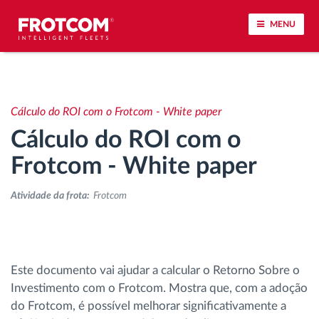
MENU
Localização de veículos e monitorização de
sensores
Cálculo do ROI com o Frotcom - White paper
Cálculo do ROI com o
Análise do estilo de condução
Frotcom - White paper
Monitorização dos tempos de condução
Atividade da frota:
Frotcom
Gestão de tarefas
Descarga remota de tacógrafo
Este documento vai ajudar a calcular o Retorno Sobre o
Investimento com o Frotcom. Mostra que, com a adoção
Controlo de acesso
do Frotcom, é possível melhorar significativamente a