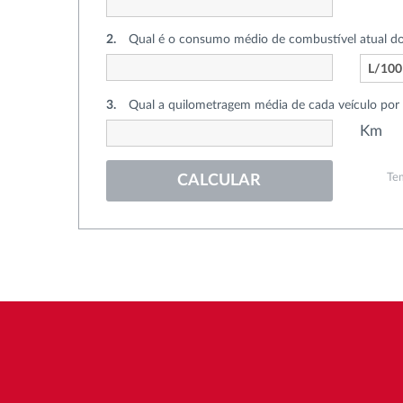
2.
Qual é o consumo médio de combustível atual dos
Tipo
L/10
de
consum
3.
Qual a quilometragem média de cada veículo por
Tipo
Km
de
quilom
Tem
CALCULAR