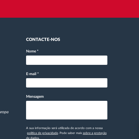
CONTACTE-NOS
Nome
*
E-mail
*
Mensagem
Europa
A sua informação será utilizada de acordo com a nossa
política de privacidade
. Pode saber mais
sobre a proteção
de dados.