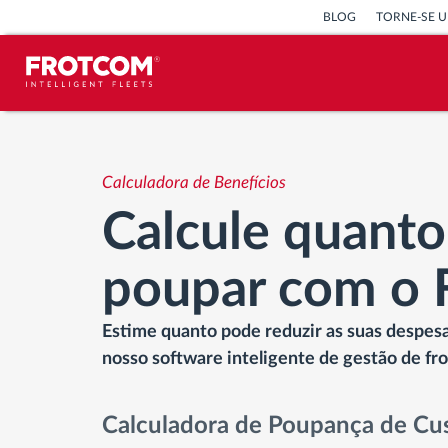
BLOG
TORNE-SE U
Localização de veículos e
monitorização de sensores
Calculadora de Benefícios
Calcule quanto
Análise do estilo de condução
poupar com o 
Monitorização dos tempos de
condução
Estime quanto pode reduzir as suas despes
Gestão de tarefas
nosso software inteligente de gestão de fro
Descarga remota de tacógrafo
Calculadora de Poupança de Cu