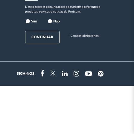
Desejo receber comunicações de marketing referentes a
produtos, serviços e notícias da Frotcom.
Sim
Não
* Campos obrigatórios.
CONTINUAR
SIGA-NOS
Instragram
Facebook
Twitter
Linkedin
Youtube
Pinterest