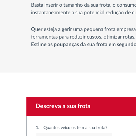
Basta inserir o tamanho da sua frota, o consu
Controlo de acesso
instantaneamente a sua potencial redução de c
Gestão de Combustível
Quer esteja a gerir uma pequena frota empresar
ferramentas para reduzir custos, otimizar rota
Planeamento e monitorização de rotas
Estime as poupanças da sua frota em segundo
Identificação automática de
condutores
Ver todas as funcionalidades
Descreva a sua frota
1.
Quantos veículos tem a sua frota?