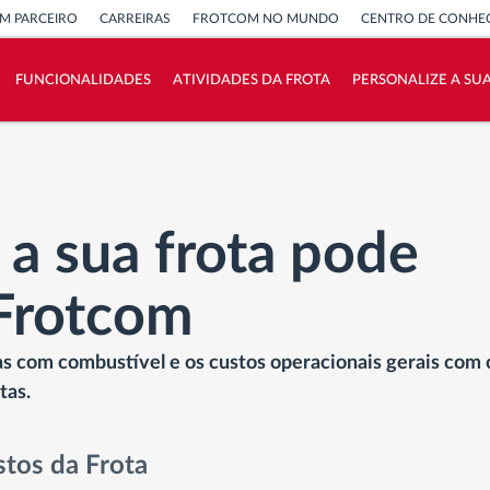
M PARCEIRO
CARREIRAS
FROTCOM NO MUNDO
CENTRO DE CONHE
FUNCIONALIDADES
ATIVIDADES DA FROTA
PERSONALIZE A SU
Como resolvemos cada necessidade da
atividade da frota
Calculadora de Benefícios
 a sua frota pode
Frotcom
as com combustível e os custos operacionais gerais com 
tas.
stos da Frota