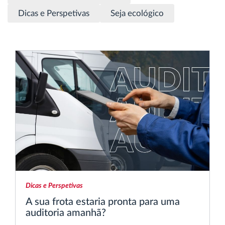
Gestão de Combustível
Dicas e Perspetivas
Seja ecológico
Planeamento e monitorização de rotas
Identificação automática de condutores
Ver todas as funcionalidades
Como resolvemos cada necessidade da
atividade da frota
Dicas e Perspetivas
Calculadora de Benefícios
A sua frota estaria pronta para uma
auditoria amanhã?