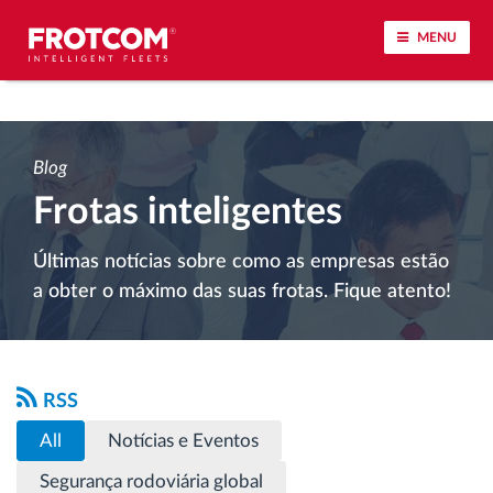
MENU
Localização de veículos e monitorização de
sensores
Blog
Frotas inteligentes
Análise do estilo de condução
Últimas notícias sobre como as empresas estão
Monitorização dos tempos de condução
a obter o máximo das suas frotas. Fique atento!
Gestão de tarefas
Descarga remota de tacógrafo
RSS
All
Notícias e Eventos
Controlo de acesso
Segurança rodoviária global