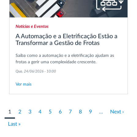
Notícias e Eventos
A Automação e a Eletrificação Estão a
Transformar a Gestão de Frotas
Saiba como a automação e a eletrificação ajudam as
frotas a gerir uma complexidade crescente.
Qua, 24/06/2026 - 10:00
Ver mais
Pagination
Página
1
Page
2
Page
3
Page
4
Page
5
Page
6
Page
7
Page
8
Page
9
…
Próxima
Next ›
atual
página
Last
Last »
page