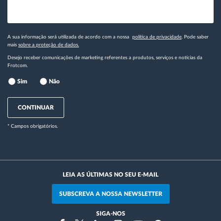
A sua informação será utilizada de acordo com a nossa
política de privacidade
. Pode saber
mais
sobre a proteção de dados.
Desejo receber comunicações de marketing referentes a produtos, serviços e notícias da
Frotcom.
Sim
Não
CONTINUAR
* Campos obrigatórios.
LEIA AS ÚLTIMAS NO SEU E-MAIL
SUBSCREVA A NOSSA NEWSLETTER
SIGA-NOS