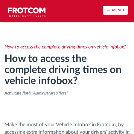
MENIU
Urmărirea vehiculului și monitorizarea senzorilor
How to access the complete driving times on vehicle infobox?
Analiza stilului de condus
How to access the
Monitorizarea timpilor de conducere
complete driving times on
vehicle infobox?
Workforce management
Activitate flotă:
Administrarea flotei
Descărcare tahograf remote
Controlul accesului
Make the most of your Vehicle Infobox in Frotcom, by
accessing extra information about your drivers' activity in
Managementul combustibilului