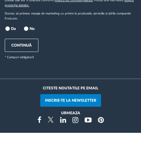
Datele tale vor fi utilizate conform
politica de confidențialitate
. Puteți afla mai multe
despre
protecția datelor.
Doresc să primesc mesaje de marketing cu privire la produsele, serviciile și știrile companiei
Frotcom.
Da
Nu
CONTINUĂ
* Campuri obligatorii
CITESTE NOUTATILE PE EMAIL
INSCRIE-TE LA NEWSLETTER
URMEAZA
Instragram
Facebook
Twitter
Linkedin
Youtube
Pinterest