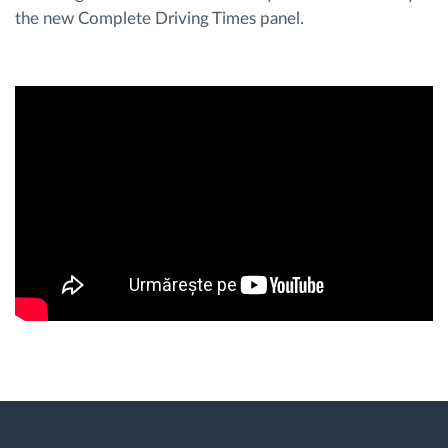
the new Complete Driving Times panel.
Planificarea și monitorizarea rutei
Identificarea automată a șoferului
Descopera toate facilitatile
Cum satisfacem fiecare necesitate a flotei
Calculator de economii