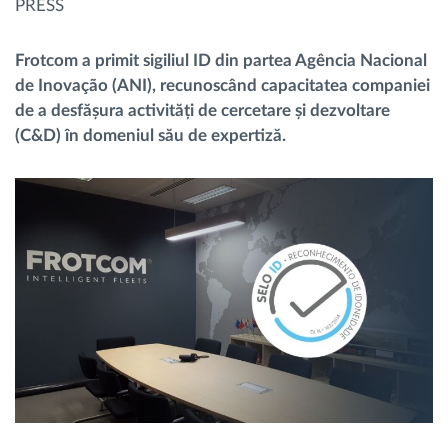
PRESS
Planificarea și monitorizarea rutei
Frotcom a primit sigiliul ID din partea Agência Nacional
de Inovação (ANI), recunoscând capacitatea companiei
Identificarea automată a șoferului
de a desfășura activități de cercetare și dezvoltare
(C&D) în domeniul său de expertiză.
Descopera toate facilitatile
Cum satisfacem fiecare necesitate a flotei
Calculator de economii