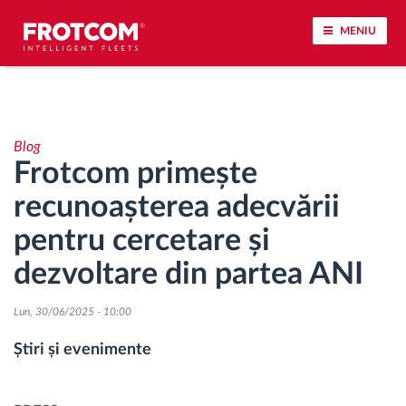
MENIU
Urmărirea vehiculului și monitorizarea senzorilor
Blog
Analiza stilului de condus
Frotcom primește
recunoașterea adecvării
Monitorizarea timpilor de conducere
pentru cercetare și
Workforce management
dezvoltare din partea ANI
Descărcare tahograf remote
Lun, 30/06/2025 - 10:00
Știri și evenimente
Controlul accesului
Managementul combustibilului