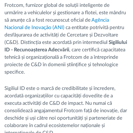
Frotcom, furnizor global de soluții inteligente de
urmărire a vehiculelor și gestionare a flotei, este mândru
să anunțe că a fost recunoscut oficial de
Agência
Nacional de Inovação (ANI)
ca entitate potrivită pentru
desfășurarea de activități de Cercetare și Dezvoltare
(C&D). Distincția este acordată prin intermediul
Sigiliului
ID - Recunoașterea Adecvării
, care certifică capacitatea
tehnică și organizațională a Frotcom de a întreprinde
proiecte de C&D în domenii științifice și tehnologice
specifice.
Sigiliul ID este o marcă de credibilitate și încredere,
acordată organizațiilor cu capacități dovedite de a
executa activități de C&D de impact. Nu numai că
consolidează angajamentul Frotcom față de inovație, dar
deschide și uși către noi oportunități și parteneriate de
colaborare în cadrul ecosistemelor naționale și
internaționale de C&D.