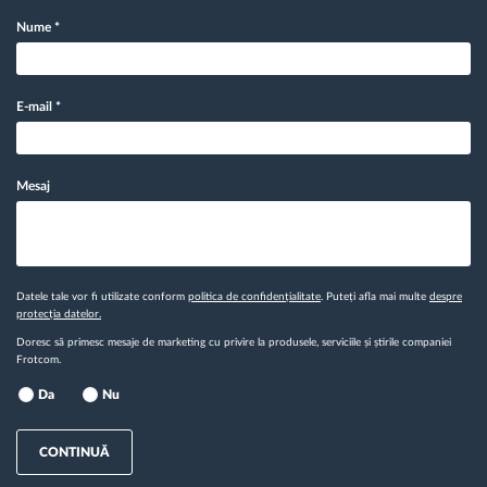
Nume
*
E-mail
*
Mesaj
Datele tale vor fi utilizate conform
politica de confidențialitate
. Puteți afla mai multe
despre
protecția datelor.
Doresc să primesc mesaje de marketing cu privire la produsele, serviciile și știrile companiei
Frotcom.
Da
Nu
CONTINUĂ