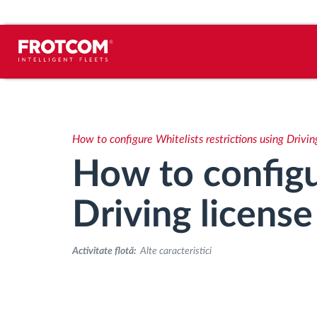
Urmărirea vehiculului și monitorizarea
senzorilor
How to configure Whitelists restrictions using Drivin
Analiza stilului de condus
How to configur
Monitorizarea timpilor de conducere
Driving license
Workforce management
Activitate flotă:
Alte caracteristici
Descărcare tahograf remote
Controlul accesului