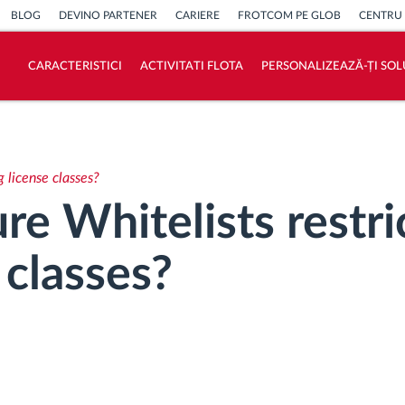
BLOG
DEVINO PARTENER
CARIERE
FROTCOM PE GLOB
CENTRU
CARACTERISTICI
ACTIVITATI FLOTA
PERSONALIZEAZĂ-ȚI SOL
Cum satisfacem fiecare necesitate a flotei
Calculator de economii
g license classes?
e Whitelists restri
 classes?