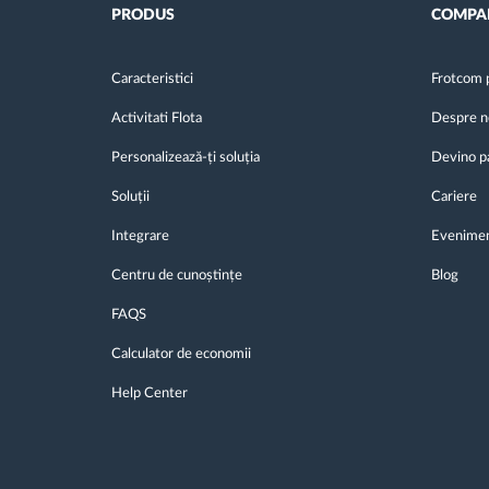
PRODUS
COMPA
Caracteristici
Frotcom 
Activitati Flota
Despre n
Personalizează-ți soluția
Devino p
Soluții
Cariere
Integrare
Evenime
Centru de cunoștințe
Blog
FAQS
Calculator de economii
Help Center