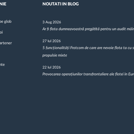
NIE
NOUTATI IN BLOG
pe glob
3 Aug 2026
Ar fi flota dumneavoastră pregătită pentru un audit mâi
oi
27 Iul 2026
artener
5 funcționalități Frotcom de care are nevoie flota ta cu 
propulsie mixte
nte
22 Iul 2026
Provocarea operațiunilor transfrontaliere ale flotei în Eu