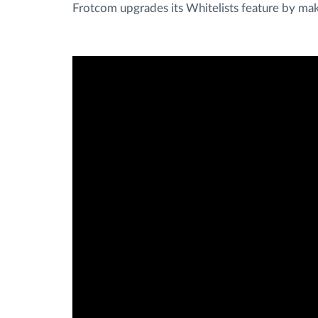
Frotcom upgrades its Whitelists feature by makin
Managementul combustibilului
Planificarea și monitorizarea rutei
Identificarea automată a șoferului
Descopera toate facilitatile