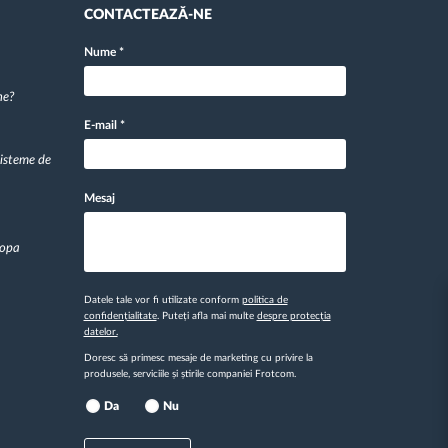
CONTACTEAZĂ-NE
Nume
*
ne?
E-mail
*
sisteme de
Mesaj
ropa
Datele tale vor fi utilizate conform
politica de
confidențialitate
. Puteți afla mai multe
despre protecția
datelor.
Doresc să primesc mesaje de marketing cu privire la
produsele, serviciile și știrile companiei Frotcom.
Da
Nu