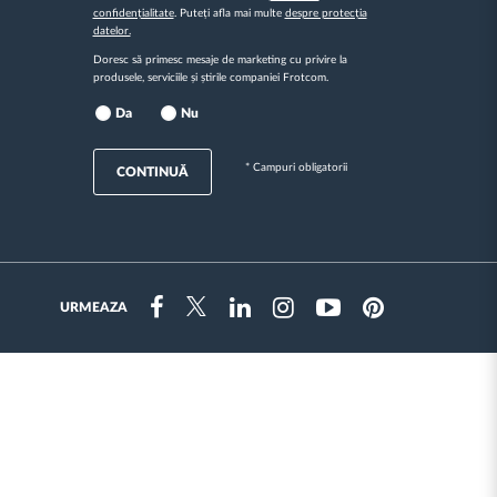
confidențialitate
. Puteți afla mai multe
despre protecția
datelor.
Doresc să primesc mesaje de marketing cu privire la
produsele, serviciile și știrile companiei Frotcom.
Da
Nu
* Campuri obligatorii
CONTINUĂ
URMEAZA
Instragram
Facebook
Twitter
Linkedin
Youtube
Pinterest