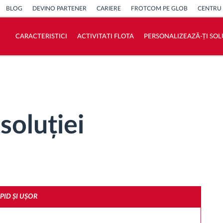
BLOG
DEVINO PARTENER
CARIERE
FROTCOM PE GLOB
CENTRU
CARACTERISTICI
ACTIVITATI FLOTA
PERSONALIZEAZĂ-ȚI SOL
Cum satisfacem fiecare necesitate a flotei
Calculator de economii
soluției
PID ȘI UȘOR