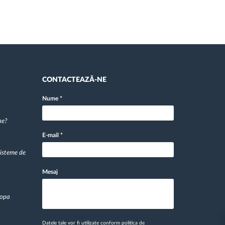
CONTACTEAZĂ-NE
Nume
*
ne?
E-mail
*
sisteme de
Mesaj
ropa
Datele tale vor fi utilizate conform
politica de