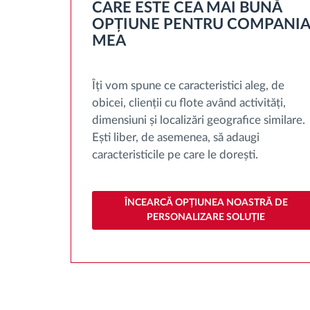
CARE ESTE CEA MAI BUNĂ
OPȚIUNE PENTRU COMPANIA
Managementul combustibilului
MEA
Planificarea și monitorizarea rutei
Îți vom spune ce caracteristici aleg, de
obicei, clienții cu flote având activități,
Identificarea automată a șoferului
dimensiuni și localizări geografice similare.
Ești liber, de asemenea, să adaugi
caracteristicile pe care le dorești.
Descopera toate facilitatile
ÎNCEARCĂ OPȚIUNEA NOASTRĂ DE
PERSONALIZARE SOLUȚIE