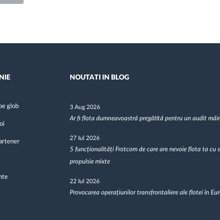
NIE
NOUTATI IN BLOG
pe glob
3 Aug 2026
Ar fi flota dumneavoastră pregătită pentru un audit mâi
oi
27 Iul 2026
artener
5 funcționalități Frotcom de care are nevoie flota ta cu 
propulsie mixte
nte
22 Iul 2026
Provocarea operațiunilor transfrontaliere ale flotei în Eu