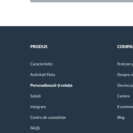
PRODUS
COMPA
Caracteristici
Frotcom 
Activitati Flota
Despre n
Personalizează-ți soluția
Devino p
Soluții
Cariere
Integrare
Evenime
Centru de cunoștințe
Blog
FAQS