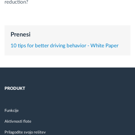
reduction?
Načrtovanje in spremljanje poti
Samodejno prepoznavanje voznika
Prenesi
10 tips for better driving behavior - White Paper
Odkrijte vse funkcije
Kako bomo rešili vse potrebe dejavnosti flote
PRODUKT
Izračun prihrankov
Funkcije
Aktivnosti flote
Prilagodite svojo rešitev