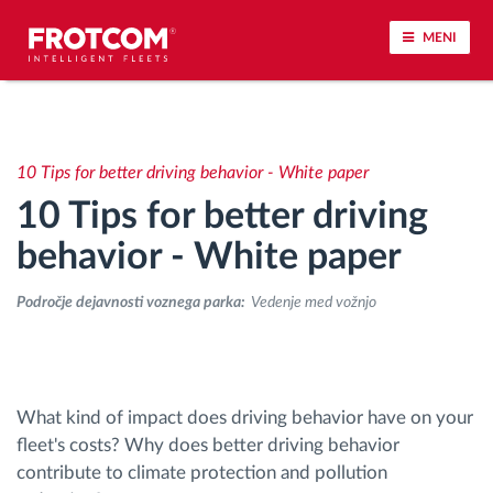
MENI
Sledenje vozil in spremljanje senzorjev
10 Tips for better driving behavior - White paper
Analiza vedenja med vožnjo
10 Tips for better driving
Spremljanje voznih časov
behavior - White paper
Področje dejavnosti voznega parka:
Vedenje med vožnjo
Upravljanje delovne sile
Oddaljen prenos podatkov iz tahografa
What kind of impact does driving behavior have on your
Nadzor nad dostopom
fleet's costs? Why does better driving behavior
contribute to climate protection and pollution
Upravljanje porabe goriva