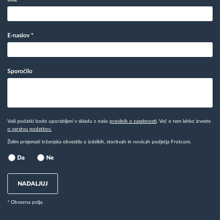
E-naslov
*
Sporočilo
Vaši podatki bodo uporabljeni v skladu z našo
pravilnik o zasebnosti
. Več o tem lahko izveste
o varstvu podatkov.
Želim prejemati trženjska obvestila o izdelkih, storitvah in novicah podjetja Frotcom.
Da
Ne
NADALJUJ
* Obvezna polja.