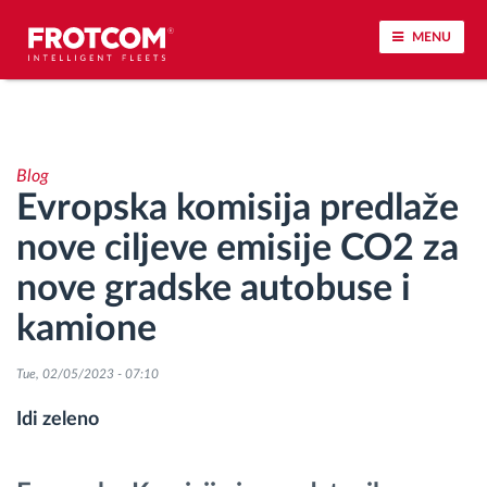
MENU
Praćenje vozila i nadzor senzora
Blog
Analiza ponašanja u vožnji
Evropska komisija predlaže
nove ciljeve emisije CO2 za
Praćenje vremena vožnje
nove gradske autobuse i
Upravljanje radnom snagom
kamione
Daljinsko preuzimanje tahografa
Tue, 02/05/2023 - 07:10
Idi zeleno
Kontrola pristupa
Upravljanje gorivom