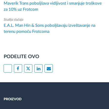
Maverik Trans poboljšava vidljivost i smanjuje troškove
za 10% uz Frotcom
Studija slučaja
E.A.L. Man Hin & Sons poboljšavaju izveštavanje na
terenu pomoću Frotcoma
PODELITE OVO
PROIZVOD