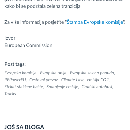
kako bi se podržala zelena tranzicija.
Za više informacija posjetite "
Štampa Evropske komisije
".
Izvor:
European Commission
Post tags:
Evropska komisija
Evropska unija
Evropska zelena ponuda
REPowerEU
Cestovni prevoz
Climate Law
emisija CO2
Efekat staklene bašte
Smanjenje emisije
Gradski autobusi
Trucks
JOŠ SA BLOGA