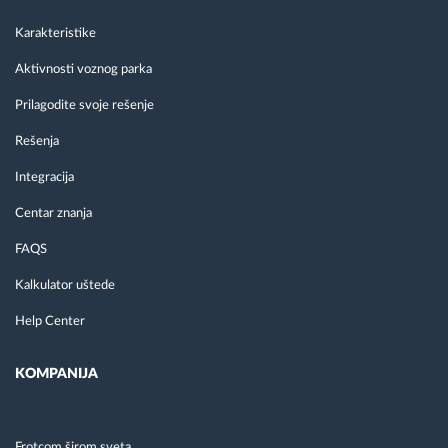
Karakteristike
Aktivnosti voznog parka
Prilagodite svoje rešenje
Rešenja
Integracija
Centar znanja
FAQS
Kalkulator uštede
Help Center
KOMPANIJA
Frotcom širom sveta