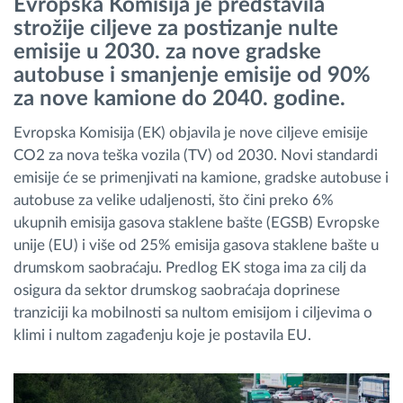
Evropska Komisija je predstavila
strožije ciljeve za postizanje nulte
Planiranje i nadgledanje rute
emisije u 2030. za nove gradske
autobuse i smanjenje emisije od 90%
za nove kamione do 2040. godine.
Automatska identifikacija vozača
Evropska Komisija (EK) objavila je nove ciljeve emisije
Otkrijte sve funkcije
CO2 za nova teška vozila (TV) od 2030. Novi standardi
emisije će se primenjivati na kamione, gradske autobuse i
autobuse za velike udaljenosti, što čini preko 6%
ukupnih emisija gasova staklene bašte (EGSB) Evropske
Kako rešavamo sve aktivnosti voznog parka
unije (EU) i više od 25% emisija gasova staklene bašte u
drumskom saobraćaju. Predlog EK stoga ima za cilj da
osigura da sektor drumskog saobraćaja doprinese
Kalkulator uštede
tranziciji ka mobilnosti sa nultom emisijom i ciljevima o
klimi i nultom zagađenju koje je postavila EU.