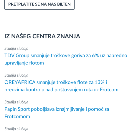
PRETPLATITE SE NA NAŠ BILTEN
IZ NAŠEG CENTRA ZNANJA
Studija slučaja
TDV Group smanjuje troškove goriva za 6% uz napredno
upravljanje flotom
Studija slučaja
OREYAFRICA smanjuje troškove flote za 13% i
preuzima kontrolu nad poštovanjem ruta uz Frotcom
Studija slučaja
Papin Sport poboljšava iznajmljivanje i pomoć sa
Frotcomom
Studija slučaja