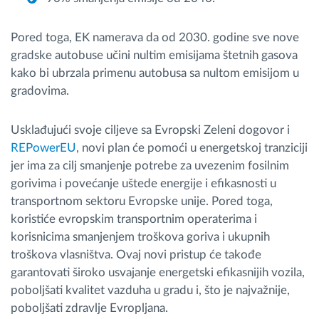
Pored toga, EK namerava da od 2030. godine sve nove
gradske autobuse učini nultim emisijama štetnih gasova
kako bi ubrzala primenu autobusa sa nultom emisijom u
gradovima.
Usklađujući svoje ciljeve sa Evropski Zeleni dogovor i
REPowerEU
, novi plan će pomoći u energetskoj tranziciji
jer ima za cilj smanjenje potrebe za uvezenim fosilnim
gorivima i povećanje uštede energije i efikasnosti u
transportnom sektoru Evropske unije. Pored toga,
koristiće evropskim transportnim operaterima i
korisnicima smanjenjem troškova goriva i ukupnih
troškova vlasništva. Ovaj novi pristup će takođe
garantovati široko usvajanje energetski efikasnijih vozila,
poboljšati kvalitet vazduha u gradu i, što je najvažnije,
poboljšati zdravlje Evropljana.