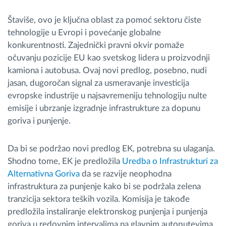
Štaviše, ovo je ključna oblast za pomoć sektoru čiste
tehnologije u Evropi i povećanje globalne
konkurentnosti. Zajednički pravni okvir pomaže
očuvanju pozicije EU kao svetskog lidera u proizvodnji
kamiona i autobusa. Ovaj novi predlog, posebno, nudi
jasan, dugoročan signal za usmeravanje investicija
evropske industrije u najsavremeniju tehnologiju nulte
emisije i ubrzanje izgradnje infrastrukture za dopunu
goriva i punjenje.
Da bi se podržao novi predlog EK, potrebna su ulaganja.
Shodno tome, EK je predložila
Uredba o Infrastrukturi za
Alternativna Goriva
da se razvije neophodna
infrastruktura za punjenje kako bi se podržala zelena
tranzicija sektora teških vozila. Komisija je takođe
predložila instaliranje elektronskog punjenja i punjenja
goriva u redovnim intervalima na glavnim autoputevima