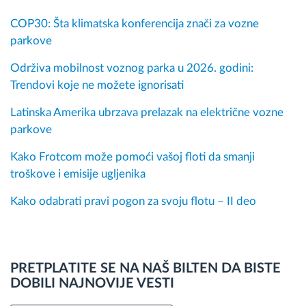
COP30: Šta klimatska konferencija znači za vozne
parkove
Održiva mobilnost voznog parka u 2026. godini:
Trendovi koje ne možete ignorisati
Latinska Amerika ubrzava prelazak na električne vozne
parkove
Kako Frotcom može pomoći vašoj floti da smanji
troškove i emisije ugljenika
Kako odabrati pravi pogon za svoju flotu – II deo
PRETPLATITE SE NA NAŠ BILTEN DA BISTE
DOBILI NAJNOVIJE VESTI