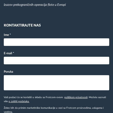
Izazov prekograničnih operacija flote u Evropi
KONTAKTIRAJTE NAS
Ime
*
E-mail
*
Poruka
Vaši podaci će se koristiti u skladu sa Frotcom-ovom
politikom privatnosti
. Možete saznati
više
o zaštiti podataka.
Želeo bih da primim marketinške komunikacije u vezi sa Frotcom proizvodima, uslugama i
vestima.