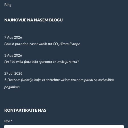
Blog
NAJNOVIJE NA NAŠEM BLOGU
7 Aug 2026
Porast putarina zasnovanih na CO₂ širom Evrope
3 Aug 2026
Da li bi vaša flota bila spremna za reviziju sutra?
27 Jul 2026
5 Frotcom funkcija koje su potrebne vašem voznom parku sa mešovitim
pogonima
KONTAKTIRAJTE NAS
Ime
*