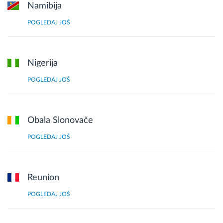
Namibija
POGLEDAJ JOŠ
Nigerija
POGLEDAJ JOŠ
Obala Slonovače
POGLEDAJ JOŠ
Reunion
POGLEDAJ JOŠ