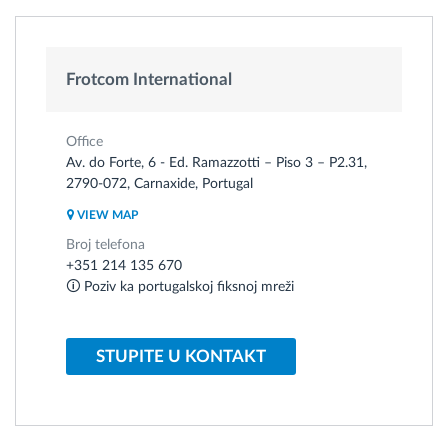
Frotcom International
Office
Av. do Forte, 6 - Ed. Ramazzotti – Piso 3 – P2.31,
2790-072, Carnaxide, Portugal
VIEW MAP
Broj telefona
+351 214 135 670
🛈 Poziv ka portugalskoj fiksnoj mreži
STUPITE U KONTAKT