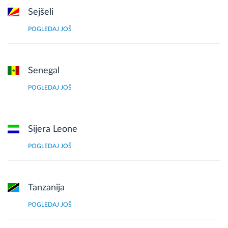
Sejšeli
POGLEDAJ JOŠ
Senegal
POGLEDAJ JOŠ
Sijera Leone
POGLEDAJ JOŠ
Tanzanija
POGLEDAJ JOŠ