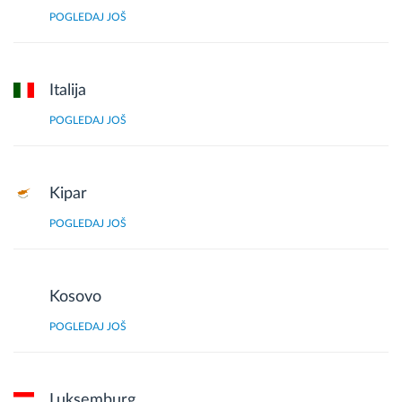
POGLEDAJ JOŠ
Italija
POGLEDAJ JOŠ
Kipar
POGLEDAJ JOŠ
Kosovo
POGLEDAJ JOŠ
Luksemburg