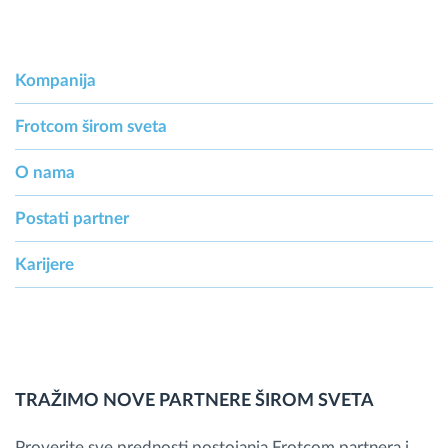
Kompanija
Frotcom širom sveta
O nama
Postati partner
Karijere
TRAŽIMO NOVE PARTNERE ŠIROM SVETA
Proverite sve prednosti postojanja Frotcom partnera i