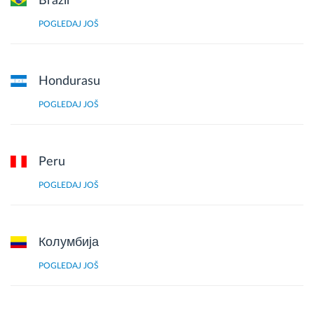
Brazil
POGLEDAJ JOŠ
Hondurasu
POGLEDAJ JOŠ
Peru
POGLEDAJ JOŠ
Колумбија
POGLEDAJ JOŠ