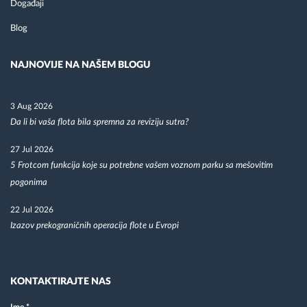
Događaji
Blog
NAJNOVIJE NA NAŠEM BLOGU
3 Aug 2026
Da li bi vaša flota bila spremna za reviziju sutra?
27 Jul 2026
5 Frotcom funkcija koje su potrebne vašem voznom parku sa mešovitim
pogonima
22 Jul 2026
Izazov prekograničnih operacija flote u Evropi
KONTAKTIRAJTE NAS
Ime
*