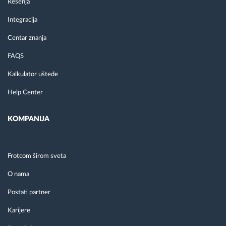
Rešenja
Integracija
Centar znanja
FAQS
Kalkulator uštede
Help Center
KOMPANIJA
Frotcom širom sveta
O nama
Postati partner
Karijere