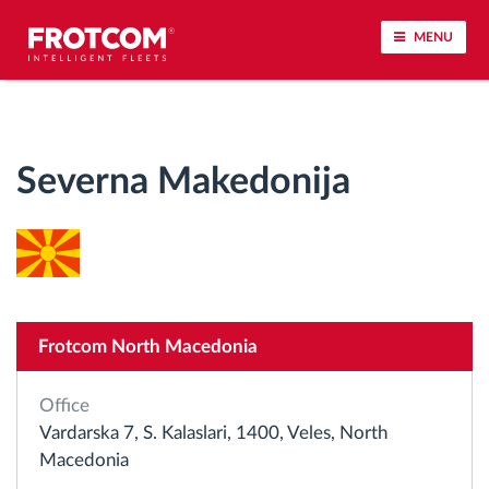
MENU
Praćenje vozila i nadzor senzora
Severna Makedonija
Analiza ponašanja u vožnji
Praćenje vremena vožnje
Upravljanje radnom snagom
Frotcom North Macedonia
Daljinsko preuzimanje tahografa
Office
Kontrola pristupa
Vardarska 7, S. Kalaslari, 1400, Veles, North
Macedonia
Upravljanje gorivom