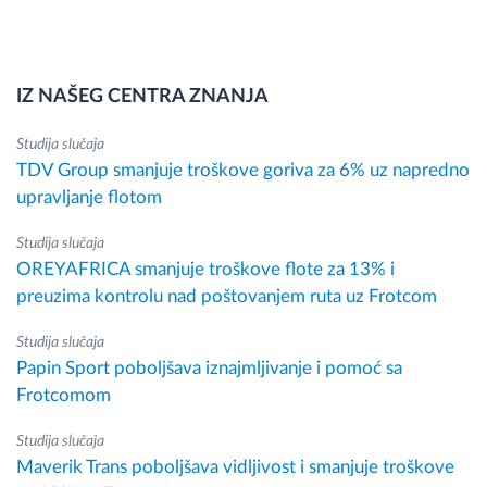
IZ NAŠEG CENTRA ZNANJA
Studija slučaja
TDV Group smanjuje troškove goriva za 6% uz napredno
upravljanje flotom
Studija slučaja
OREYAFRICA smanjuje troškove flote za 13% i
preuzima kontrolu nad poštovanjem ruta uz Frotcom
Studija slučaja
Papin Sport poboljšava iznajmljivanje i pomoć sa
Frotcomom
Studija slučaja
Maverik Trans poboljšava vidljivost i smanjuje troškove