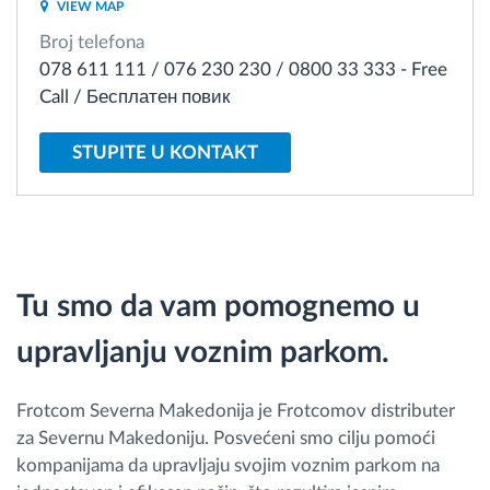
VIEW MAP
Broj telefona
Planiranje i nadgledanje rute
078 611 111 / 076 230 230 / 0800 33 333 - Free
Call / Бесплатен повик
Automatska identifikacija vozača
STUPITE U KONTAKT
Otkrijte sve funkcije
Kako rešavamo sve aktivnosti voznog parka
Tu smo da vam pomognemo u
upravljanju voznim parkom.
Kalkulator uštede
Frotcom Severna Makedonija je Frotcomov distributer
za Severnu Makedoniju. Posvećeni smo cilju pomoći
kompanijama da upravljaju svojim voznim parkom na