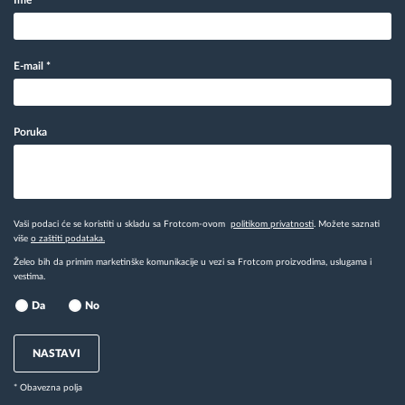
E-mail
*
Poruka
Vaši podaci će se koristiti u skladu sa Frotcom-ovom
politikom privatnosti
. Možete saznati
više
o zaštiti podataka.
Želeo bih da primim marketinške komunikacije u vezi sa Frotcom proizvodima, uslugama i
vestima.
Da
No
NASTAVI
* Obavezna polja