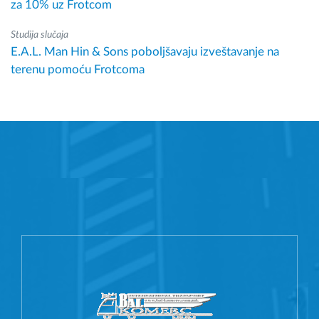
za 10% uz Frotcom
Studija slučaja
E.A.L. Man Hin & Sons poboljšavaju izveštavanje na
terenu pomoću Frotcoma