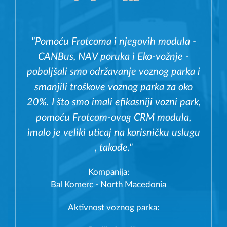
"Pomoću Frotcoma i njegovih modula -
CANBus, NAV poruka i Eko-vožnje -
poboljšali smo održavanje voznog parka i
smanjili troškove voznog parka za oko
20%. I što smo imali efikasniji vozni park,
pomoću Frotcom-ovog CRM modula,
imalo je veliki uticaj na korisničku uslugu
, takođe."
Kompanija:
Bal Komerc - North Macedonia
Aktivnost voznog parka: