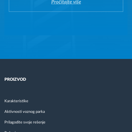
Pročitajte više
PROIZVOD
Karakteristike
Aktivnosti voznog parka
Prilagodite svoje rešenje