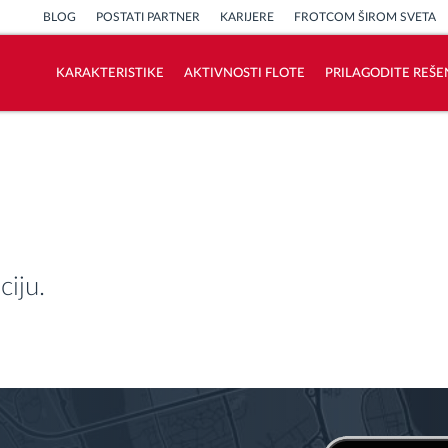
BLOG
POSTATI PARTNER
KARIJERE
FROTCOM ŠIROM SVETA
KARAKTERISTIKE
AKTIVNOSTI FLOTE
PRILAGODITE REŠE
Kako rešavamo sve aktivnosti voznog
parka
Kalkulator uštede
ciju.