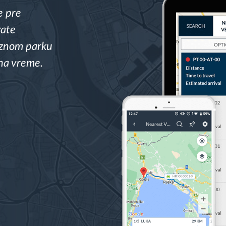
e pre
rate
voznom parku
i na vreme.