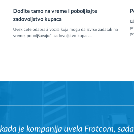
Dođite tamo na vreme i poboljšajte
P
zadovoljstvo kupaca
Iz
pr
Uvek ćete odabrati vozila koja mogu da izvrše zadatak na
po
vreme, poboljšavajući zadovoljstvo kupaca.
kada je kompanija uvela Frotcom, sad