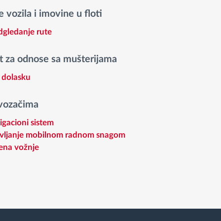
 vozila i imovine u floti
adgledanje rute
za odnose sa mušterijama
 dolasku
 vozačima
igacioni sistem
vljanje mobilnom radnom snagom
ena vožnje