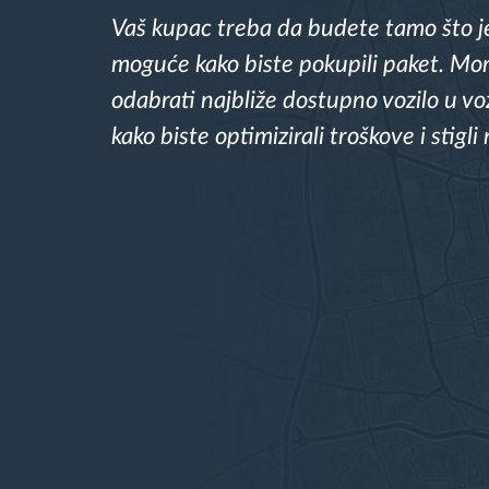
Vaš kupac treba da budete tamo što j
Upravljanje gorivom
moguće kako biste pokupili paket. Mo
Planiranje i nadgledanje rute
odabrati najbliže dostupno vozilo u 
kako biste optimizirali troškove i stigl
Automatska identifikacija vozača
Otkrijte sve funkcije