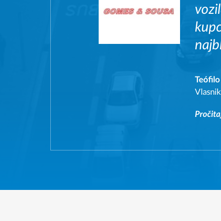
vozi
kupc
najb
Teófil
Vlasnik
Pročita