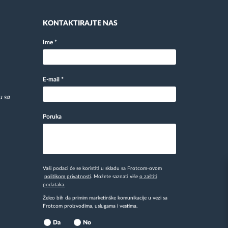
KONTAKTIRAJTE NAS
Ime
*
E-mail
*
u sa
Poruka
Vaši podaci će se koristiti u skladu sa Frotcom-ovom
politikom privatnosti
. Možete saznati više
o zaštiti
podataka.
Želeo bih da primim marketinške komunikacije u vezi sa
Frotcom proizvodima, uslugama i vestima.
Da
No