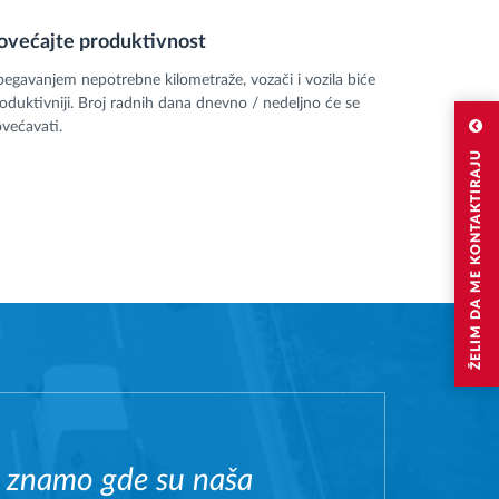
ovećajte produktivnost
begavanjem nepotrebne kilometraže, vozači i vozila biće
oduktivniji. Broj radnih dana dnevno / nedeljno će se
većavati.
ŽELIM DA ME KONTAKTIRAJU
a znamo gde su naša