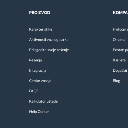
PROIZVOD
KOMPA
Karakteristike
Frotcom 
Aktivnosti voznog parka
O nama
Prilagodite svoje rešenje
Postati p
Rešenja
Karijere
Integracija
Događaji
Centar znanja
Blog
FAQS
Kalkulator uštede
Help Center