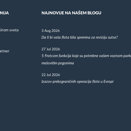
NIJA
NAJNOVIJE NA NAŠEM BLOGU
širom sveta
3 Aug 2026
Da li bi vaša flota bila spremna za reviziju sutra?
27 Jul 2026
artner
5 Frotcom funkcija koje su potrebne vašem voznom park
mešovitim pogonima
22 Jul 2026
Izazov prekograničnih operacija flote u Evropi