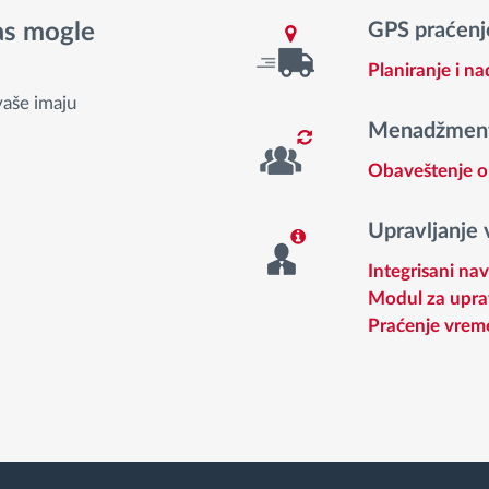
vas mogle
GPS praćenje
Planiranje i n
vaše imaju
Menadžment 
Obaveštenje o
Upravljanje
Integrisani nav
Modul za upra
Praćenje vrem