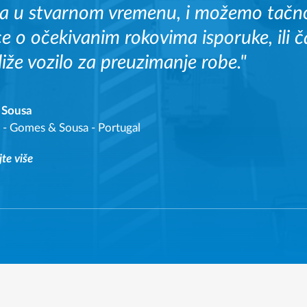
la u stvarnom vremenu, i možemo tačn
e o očekivanim rokovima isporuke, ili č
liže vozilo za preuzimanje robe."
o Sousa
-
Gomes & Sousa - Portugal
jte više