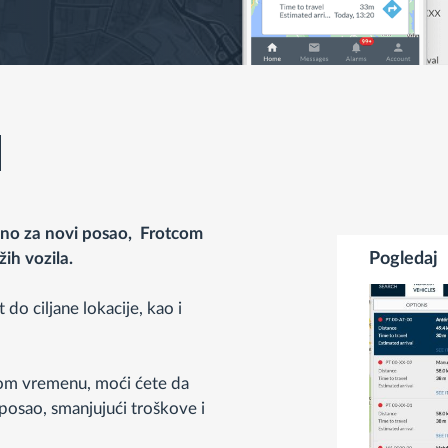
ljeno za novi posao, Frotcom
ih vozila.
Pogledaj
do ciljane lokacije, kao i
m vremenu, moći ćete da
 posao, smanjujući troškove i