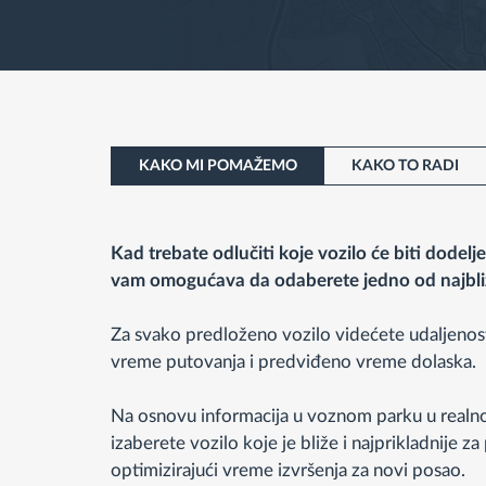
KAKO MI POMAŽEMO
KAKO TO RADI
Kad trebate odlučiti koje vozilo će biti dode
vam omogućava da odaberete jedno od najbliž
Za svako predloženo vozilo videćete udaljenost 
vreme putovanja i predviđeno vreme dolaska.
Na osnovu informacija u voznom parku u realno
izaberete vozilo koje je bliže i najprikladnije za
optimizirajući vreme izvršenja za novi posao.