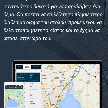
Διαχείριση καυσίμου
συντομότερο δυνατό για να παραλάβετε ένα
δέμα. Θα πρέπει να επιλέξετε το πλησιέστερο
Σχεδιασμός και παρακολούθηση διαδρομής
διαθέσιμο όχημα του στόλου, προκειμένου να
βελτιστοποιήσετε το κόστος και το όχημα να
Αυτόματη αναγνώριση οδηγού
φτάσει στην ώρα του.
Ανακαλύψτε όλα τα χαρακτηριστικά
Πώς να λύσουμε τις ανάγκες των
δραστηριοτήτων του στόλου
Υπολογιστής εξοικονόμησης