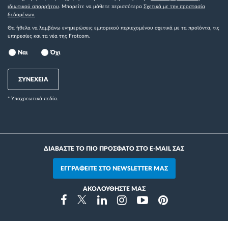
ιδιωτικού απορρήτου
. Μπορείτε να μάθετε περισσότερα
Σχετικά με την προστασία
δεδομένων.
Θα ήθελα να λαμβάνω ενημερώσεις εμπορικού περιεχομένου σχετικά με τα προϊόντα, τις
υπηρεσίες και τα νέα της Frotcom.
Ναι
Όχι
ΣΥΝΕΧΕΙΑ
* Yποχρεωτικά πεδία.
ΔΙΑΒΑΣΤΕ ΤΟ ΠΙΟ ΠΡΟΣΦΑΤΟ ΣΤΟ E-MAIL ΣΑΣ
ΕΓΓΡΑΦΕΙΤΕ ΣΤΟ NEWSLETTER ΜΑΣ
ΑΚΟΛΟΥΘΗΣΤΕ ΜΑΣ
Instragram
Facebook
Twitter
Linkedin
Youtube
Pinterest