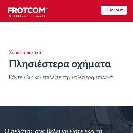
ΜΕΝΟΥ
Εντοπισμός οχημάτων και παρακολούθηση
αισθητήρων
Χαρακτηριστικά
Ανάλυση οδηγικής συμπεριφοράς
Πλησιέστερα οχήματα
Παρακολούθηση του χρόνου οδήγησης
Κάντε κλικ και επιλέξτε την καλύτερη επιλογή.
Διαχείριση εργατικού δυναμικού
Λήψη ταχογράφου από απόσταση
Έλεγχος πρόσβασης
Ο πελάτης σας θέλει να είστε εκεί το