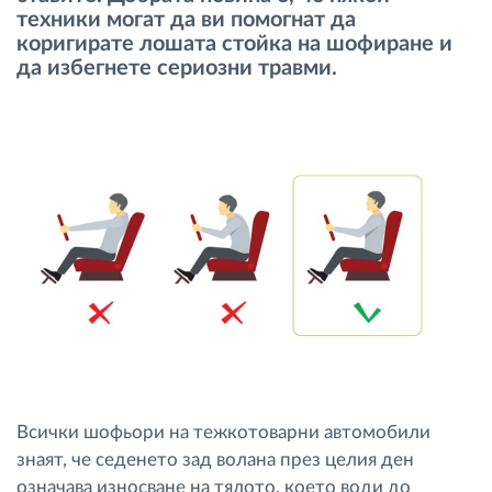
техники могат да ви помогнат да
Управление на горивото
коригирате лошата стойка на шофиране и
да избегнете сериозни травми.
Планиране на маршрути и мониторинг
Автоматична идентификация на шофьора
Разберете за всички функционалности
Как отговаряме на нуждите на всяка
флота
Калкулатор за спестявания
Всички шофьори на тежкотоварни автомобили
знаят, че седенето зад волана през целия ден
означава износване на тялото, което води до