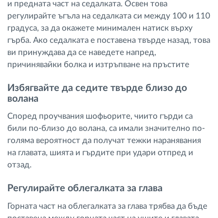
и предната част на седалката. Освен това
регулирайте ъгъла на седалката си между 100 и 110
градуса, за да окажете минимален натиск върху
гърба. Ако седалката е поставена твърде назад, това
ви принуждава да се наведете напред,
причинявайки болка и изтръпване на пръстите
Избягвайте да седите твърде близо до
волана
Според проучвания шофьорите, чиито гърди са
били по-близо до волана, са имали значително по-
голяма вероятност да получат тежки наранявания
на главата, шията и гърдите при удари отпред и
отзад.
Регулирайте облегалката за глава
Горната част на облегалката за глава трябва да бъде