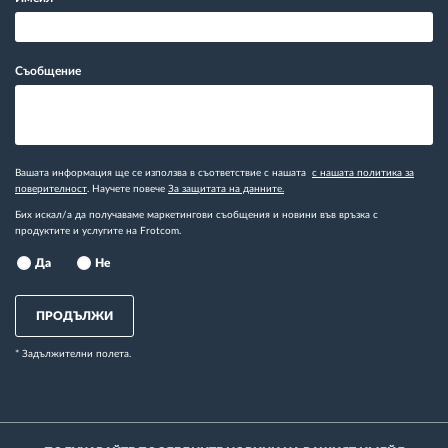
Съобщение
Вашата информация ще се използва в съответствие с нашата
с нашата политика за
поверителност
. Научете повече
За защитата на данните.
Бих искал/а да получаваме маркетингови съобщения и новини във връзка с
продуктите и услугите на Frotcom.
Да
Не
ПРОДЪЛЖИ
* Задължителни полета.