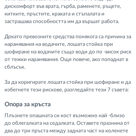
дискомфорт във врата, гърба, раменете, ръцете,
китките, пръстите, краката и стъпалата и
застрашава способността им да вършат работа.
Докато превозните средства понякога са причина за
наранявания на водачите, лошата стойка при
шофиране на водачите също води до по -висок риск
от тежки наранявания. Още повече, ако попаднат в
сблъсък.
За да коригирате лошата стойка при шофиране и да
избегнете тези рискове, разгледайте тези 7 съвета:
Опора за кръста
Плъзнете опашната си кост възможно най -близо
до облегалката на седалката. Оставете празнина от
два до три пръста между задната част на коленете