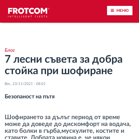
МЕНЮ
Проследяване на превозното средство и
наблюдение на датчиците
Блог
7 лесни съвета за добра
Анализ на стила на шофиране
стойка при шофиране
Наблюдение на времената за шофиране
Вт., 23/11/2021 - 08:01
Управление на работната сила
Безопаност на пътя
Дистанционно сваляне на данни от тахограф
Шофирането за дълъг период от време
може да доведе до дискомфорт на водача,
Контрол на достъпа
като болки в гърба,мускулите, костите и
ставите. Добрата новина е, че някои