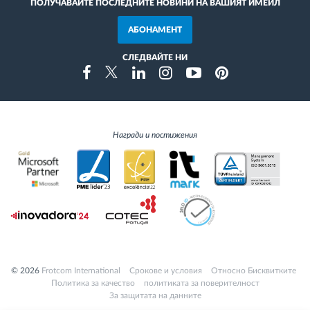
ПОЛУЧАВАЙТЕ ПОСЛЕДНИТЕ НОВИНИ НА ВАШИЯТ ИМЕЙЛ
АБОНАМЕНТ
СЛЕДВАЙТЕ НИ
Instragram
Facebook
Twitter
Linkedin
Youtube
Pinterest
Награди и постижения
© 2026
Frotcom International
Cрокове и условия
Относно Бисквитките
Политика за качество
политиката за поверителност
За защитата на данните