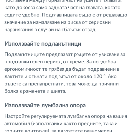
поставена между горната част на ушите и главата,
като докосва само задната част на главата, когато
седите удобно. Подглавницата също е от решаващо
значение за намаляване на риска от сериозни
наранявания в случай на сблъсък отзад.
Използвайте подлакътници
Подлакътниците предпазват ръцете от увисване за
продължителен период от време. За по -добра
ергономичност те трябва да бъдат подравнени в
лактите и огънати под ъгъл от около 120 °. Ако
ръцете са пренапрегнати, това може да причини
болка в раменете и шията.
Използвайте лумбална опора
Настройте регулируемата лумбална опора на вашия
автомобил (използвайки както предните, така и
горните контроли), за да усетите равномерен