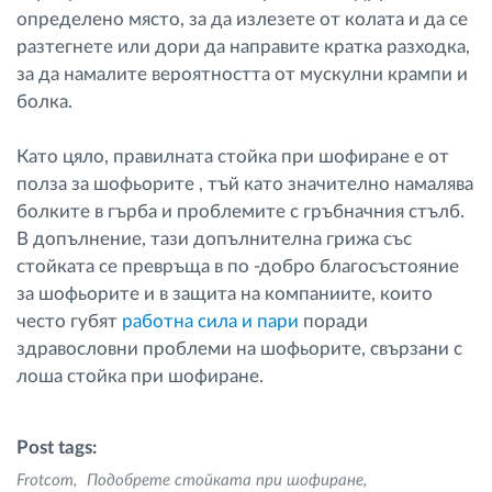
определено място, за да излезете от колата и да се
разтегнете или дори да направите кратка разходка,
за да намалите вероятността от мускулни крампи и
болка.
Като цяло, правилната стойка при шофиране е от
полза за шофьорите , тъй като значително намалява
болките в гърба и проблемите с гръбначния стълб.
В допълнение, тази допълнителна грижа със
стойката се превръща в по -добро благосъстояние
за шофьорите и в защита на компаниите, които
често губят
работна сила и пари
поради
здравословни проблеми на шофьорите, свързани с
лоша стойка при шофиране.
Post tags:
Frotcom
Подобрете стойката при шофиране