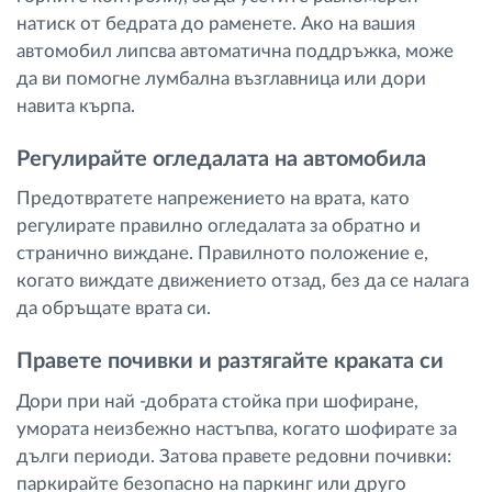
натиск от бедрата до раменете. Ако на вашия
автомобил липсва автоматична поддръжка, може
да ви помогне лумбална възглавница или дори
навита кърпа.
Регулирайте огледалата на автомобила
Предотвратете напрежението на врата, като
регулирате правилно огледалата за обратно и
странично виждане. Правилното положение е,
когато виждате движението отзад, без да се налага
да обръщате врата си.
Правете почивки и разтягайте краката си
Дори при най -добрата стойка при шофиране,
умората неизбежно настъпва, когато шофирате за
дълги периоди. Затова правете редовни почивки:
паркирайте безопасно на паркинг или друго