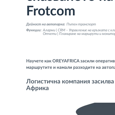
тахограф
Frotcom
Контрол на достъпа
Дейност на автопарка:
Пътен транспорт
Функции:
Аларми | CRM – Управление на връзката с кл
Отчети | Планиране на маршрути и монито
Управление на горивото
Планиране на маршрути и
мониторинг
Научете как OREYAFRICA засили оператив
маршрутите и намали разходите на автоп
Автоматична идентификация на
шофьора
Логистична компания засилва 
Африка
Разберете за всички
функционалности