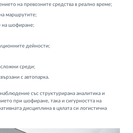
нието на превозните средства в реално време;
 на маршрутите;
 на шофиране;
уционните дейности;
 сложни среди;
вързани с автопарка.
наблюдение със структурирана аналитика и
ието при шофиране, така и сигурността на
ативната дисциплина в цялата си логистична