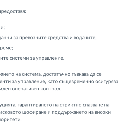
предоставя:
и;
данни за превозните средства и водачите;
реме;
ите системи за управление.
нето на система, достатъчно гъвкава да се
енти за управление, като същевременно осигурява
илен оперативен контрол.
уцията, гарантирането на стриктно спазване на
рисковото шофиране и поддържането на високи
иоритети.