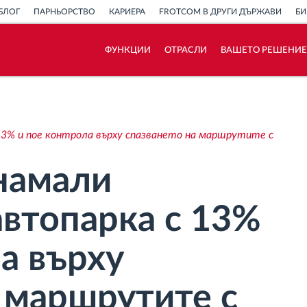
БЛОГ
ПАРНЬОРСТВО
КАРИЕРА
FROTCOM В ДРУГИ ДЪРЖАВИ
БИ
ФУНКЦИИ
ОТРАСЛИ
ВАШЕТО РЕШЕНИЕ
Как отговаряме на нуждите на всяка
флота
13% и пое контрола върху спазването на маршрутите с
Калкулатор за спестявания
намали
автопарка с 13%
а върху
а маршрутите с