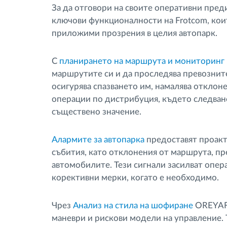
За да отговори на своите оперативни пре
ключови функционалности на Frotcom, кои
приложими прозрения в целия автопарк.
С
планирането на маршрута и мониторинг
маршрутите си и да проследява превозните
осигурява спазването им, намалява отклон
операции по дистрибуция, където следва
съществено значение.
Алармите за автопарка
предоставят проакт
събития, като отклонения от маршрута, п
автомобилите. Тези сигнали засилват опер
корективни мерки, когато е необходимо.
Чрез
Анализ на стила на шофиране
OREYAFR
маневри и рискови модели на управление. 