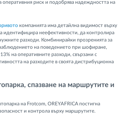
а оперативния риск и подобрява надеждността на
горивото
компанията има детайлна видимост върху
да идентифицира неефективности, да контролира
енужните разходи. Комбинирайки прозренията за
 наблюдението на поведението при шофиране,
3% на оперативните разходи, свързани с
тивността на разходите в своята дистрибуционна
опарка, спазване на маршрутите и
втопарка на Frotcom, OREYAFRICA постигна
зопасност и контрола върху маршрутите.