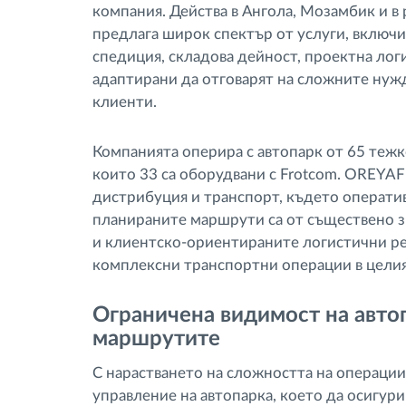
компания. Действа в Ангола, Мозамбик и в
предлага широк спектър от услуги, включ
спедиция, складова дейност, проектна логи
адаптирани да отговарят на сложните нуж
клиенти.
Компанията оперира с автопарк от 65 тежк
които 33 са оборудвани с Frotcom. OREYA
дистрибуция и транспорт, където оператив
планираните маршрути са от съществено зн
и клиентско-ориентираните логистични ре
комплексни транспортни операции в целия
Ограничена видимост на автоп
маршрутите
С нарастването на сложността на операци
управление на автопарка, което да осигур