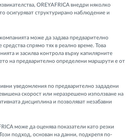
дизвикателства, OREYAFRICA внедри няколко
то осигуряват структурирано наблюдение и
компанията може да задава предварително
 средства спрямо тях в реално време. Това
енията и засилва контрола върху капилярните
нето на предварително определени маршрути е от
ивни уведомления по предварително зададени
ревишена скорост или неразрешено използване на
ативната дисциплина и позволяват незабавни
ICA може да оценява показатели като резки
Този подход, основан на данни, подкрепя по-