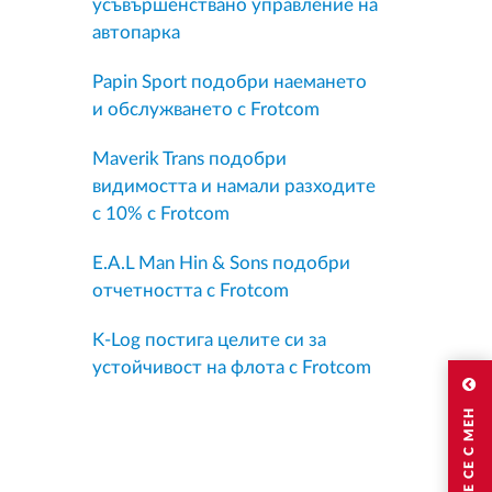
усъвършенствано управление на
автопарка
Papin Sport подобри наемането
и обслужването с Frotcom
Maverik Trans подобри
видимостта и намали разходите
с 10% с Frotcom
E.A.L Man Hin & Sons подобри
отчетността с Frotcom
K-Log постига целите си за
устойчивост на флота с Frotcom
СВЪРЖЕТЕ СЕ С МЕН