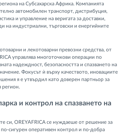
 региона на Субсахарска Африка. Компанията
ително автомобилен транспорт, дистрибуция,
стика и управление на веригата за доставки,
ди на индустриални, търговски и енергийните
отоварни и лекотоварни превозни средства, от
FRICA управлява многоточкови операции по
ната надеждност, безопасността и спазването на
ачение. Фокусът ѝ върху качеството, иновациите
шения я е утвърдил като доверен партньор за
 регион.
арка и контрол на спазването на
ите си, OREYAFRICA се нуждаеше от решение за
и по-сигурен оперативен контрол и по-добра