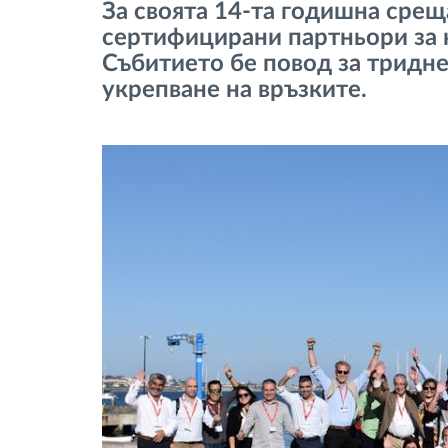
За своята 14-та годишна срещ
тахограф
сертифицирани партньори за 
Събитието бе повод за тридн
Контрол на достъпа
укрепване на връзките.
Управление на горивото
Планиране на маршрути и
мониторинг
Автоматична идентификация на
шофьора
Разберете за всички
функционалности