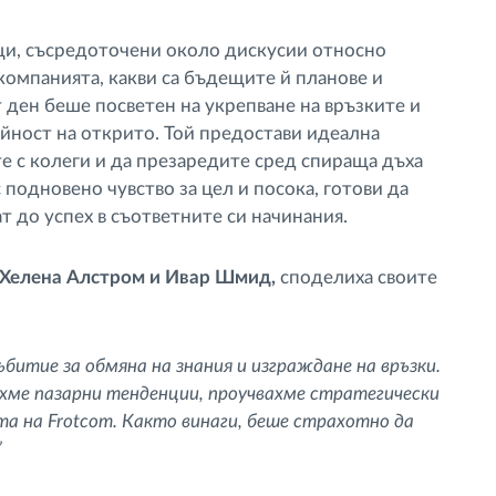
щи, съсредоточени около дискусии относно
омпанията, какви са бъдещите й планове и
 ден беше посветен на укрепване на връзките и
ейност на открито. Той предостави идеална
те с колеги и да презаредите сред спираща дъха
 подновено чувство за цел и посока, готови да
 до успех в съответните си начинания.
 Хелена Алстром и Ивар Шмид,
споделиха своите
итие за обмяна на знания и изграждане на връзки.
ахме пазарни тенденции, проучвахме стратегически
а на Frotcom. Както винаги, беше страхотно да
”