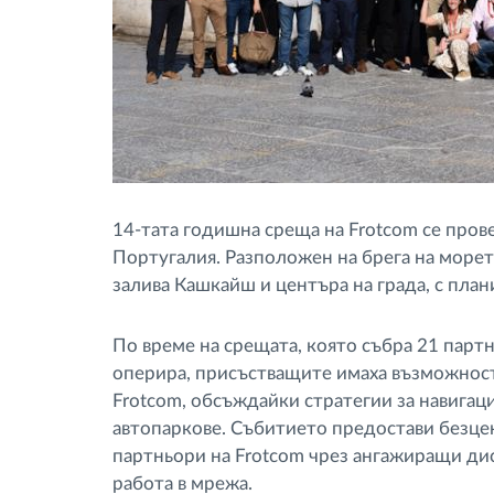
14-тата годишна среща на Frotcom се прове
Португалия. Разположен на брега на море
залива Кашкайш и центъра на града, с план
По време на срещата, която събра 21 партн
оперира, присъстващите имаха възможностт
Frotcom, обсъждайки стратегии за навигац
автопаркове. Събитието предостави безце
партньори на Frotcom чрез ангажиращи ди
работа в мрежа.