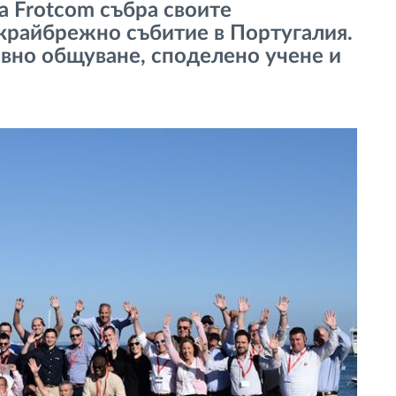
а Frotcom събра своите
крайбрежно събитие в Португалия.
евно общуване, споделено учене и