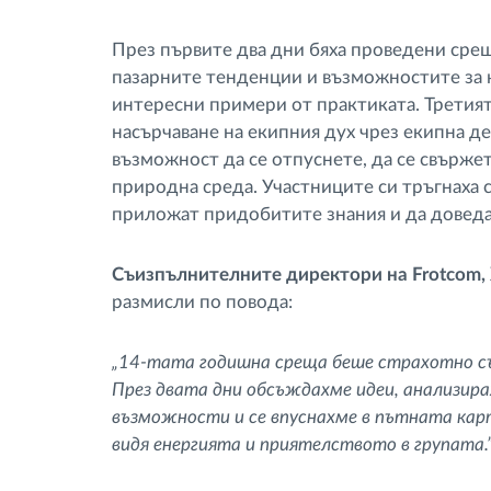
През първите два дни бяха проведени сре
пазарните тенденции и възможностите за к
интересни примери от практиката. Третият
насърчаване на екипния дух чрез екипна д
възможност да се отпуснете, да се свърже
природна среда. Участниците си тръгнаха с
приложат придобитите знания и да доведат
Съизпълнителните директори на Frotcom,
размисли по повода:
„14-тата годишна среща беше страхотно съб
През двата дни обсъждахме идеи, анализир
възможности и се впуснахме в пътната карт
видя енергията и приятелството в групата.