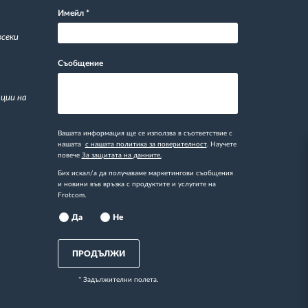
Имейл
*
всеки
Съобщение
ции на
Вашата информация ще се използва в съответствие с
нашата
с нашата политика за поверителност
. Научете
повече
За защитата на данните.
Бих искал/а да получаваме маркетингови съобщения
и новини във връзка с продуктите и услугите на
Frotcom.
Да
Не
ПРОДЪЛЖИ
* Задължителни полета.