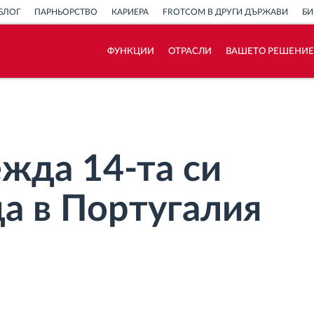
БЛОГ
ПАРНЬОРСТВО
КАРИЕРА
FROTCOM В ДРУГИ ДЪРЖАВИ
БИ
ФУНКЦИИ
ОТРАСЛИ
ВАШЕТО РЕШЕНИЕ
Как отговаряме на нуждите на всяка
флота
Калкулатор за спестявания
жда 14-та си
а в Португалия