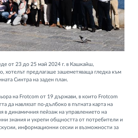
де от 23 до 25 май 2024 г. в Кашкайш,
то, хотелът предлагаше зашеметяваща гледка към
ината Синтра на заден план.
ьора на Frotcom от 19 държави, в които Frotcom
а да навлязат по-дълбоко в пътната карта на
ия в динамичния пейзаж на управлението на
нни знания и укрепи общността от потребители и
скусии, информационни сесии и възможности за