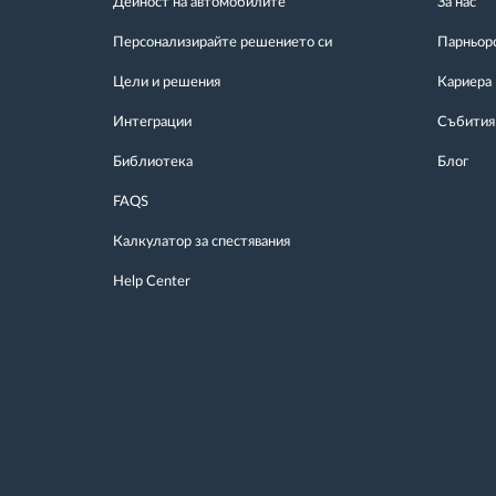
Дейност на автомобилите
За нас
Персонализирайте решението си
Парньор
Цели и решения
Кариера
Интеграции
Събития
Библиотека
Блог
FAQS
Калкулатор за спестявания
Help Center