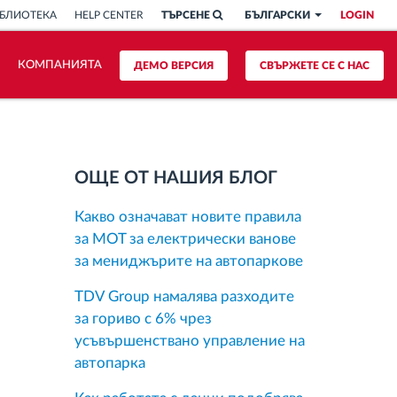
БЛИОТЕКА
HELP CENTER
ТЪРСЕНЕ
БЪЛГАРСКИ
LOGIN
КОМПАНИЯТА
ДЕМО ВЕРСИЯ
СВЪРЖЕТЕ СЕ С НАС
ОЩЕ ОТ НАШИЯ БЛОГ
Какво означават новите правила
за MOT за електрически ванове
за мениджърите на автопаркове
TDV Group намалява разходите
за гориво с 6% чрез
усъвършенствано управление на
автопарка