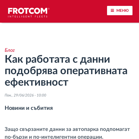
МЕНЮ
Проследяване на превозното средство и
наблюдение на датчиците
Блог
Как работата с данни
Анализ на стила на шофиране
подобрява оперативната
Наблюдение на времената за шофиране
ефективност
Управление на работната сила
Пон., 29/06/2026 - 10:00
Новини и събития
Дистанционно сваляне на данни от тахограф
Контрол на достъпа
Защо свързаните данни за автопарка подпомагат
по-бързи и по-интелигентни операции.