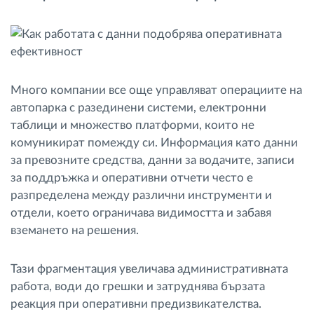
Управление на горивото
Планиране на маршрути и мониторинг
Много компании все още управляват операциите на
Автоматична идентификация на шофьора
автопарка с разединени системи, електронни
таблици и множество платформи, които не
Разберете за всички функционалности
комуникират помежду си. Информация като данни
за превозните средства, данни за водачите, записи
за поддръжка и оперативни отчети често е
разпределена между различни инструменти и
Как отговаряме на нуждите на всяка
отдели, което ограничава видимостта и забавя
флота
вземането на решения.
Калкулатор за спестявания
Тази фрагментация увеличава административната
работа, води до грешки и затруднява бързата
реакция при оперативни предизвикателства.