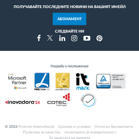
ПОЛУЧАВАЙТЕ ПОСЛЕДНИТЕ НОВИНИ НА ВАШИЯТ ИМЕЙЛ
АБОНАМЕНТ
СЛЕДВАЙТЕ НИ
Instragram
Facebook
Twitter
Linkedin
Youtube
Pinterest
Награди и постижения
© 2026
Frotcom International
Cрокове и условия
Относно Бисквитките
Политика за качество
политиката за поверителност
За защитата на данните