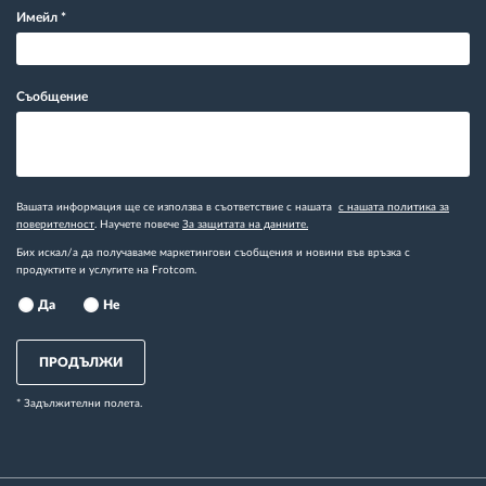
Имейл
*
Съобщение
Вашата информация ще се използва в съответствие с нашата
с нашата политика за
поверителност
. Научете повече
За защитата на данните.
Бих искал/а да получаваме маркетингови съобщения и новини във връзка с
продуктите и услугите на Frotcom.
Да
Не
ПРОДЪЛЖИ
* Задължителни полета.