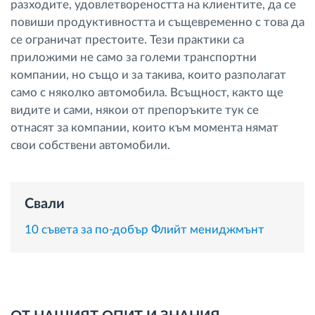
разходите, удовлетвореността на клиентите, да се
Управление на горивото
повиши продуктивността и същевременно с това да
се ограничат престоите. Тези практики са
Планиране на маршрути и мониторинг
приложими не само за големи транспортни
компании, но също и за такива, които разполагат
само с няколко автомобила. Всъщност, както ще
Автоматична идентификация на шофьора
видите и сами, някои от препоръките тук се
отнасят за компании, които към момента нямат
Разберете за всички функционалности
свои собствени автомобили.
Свали
Как отговаряме на нуждите на всяка
флота
10 съвета за по-добър Флийт мениджмънт
Калкулатор за спестявания