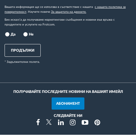
Вашата информация ще се използва в съответствие с нашата
с нашата политика за
поверителност
. Научете повече
За защитата на данните.
Бих искал/а да получаваме маркетингови съобщения и новини във връзка с
продуктите и услугите на Frotcom.
Да
Не
ПРОДЪЛЖИ
* Задължителни полета.
ПОЛУЧАВАЙТЕ ПОСЛЕДНИТЕ НОВИНИ НА ВАШИЯТ ИМЕЙЛ
АБОНАМЕНТ
СЛЕДВАЙТЕ НИ
Instragram
Facebook
Twitter
Linkedin
Youtube
Pinterest