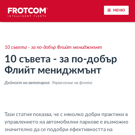
МЕНЮ
Проследяване на превозното средство и
наблюдение на датчиците
10 съвета - за по-добър Флийт мениджмънт
10 съвета - за по-добър
Анализ на стила на шофиране
Флийт мениджмънт
Наблюдение на времената за шофиране
Дейност на автопарка:
Управление на флота
Управление на работната сила
Дистанционно сваляне на данни от тахограф
Тази статия показва, че с няколко добри практики в
управлението на автомобилни паркове е възможно
Контрол на достъпа
значително да се подобри ефективността на