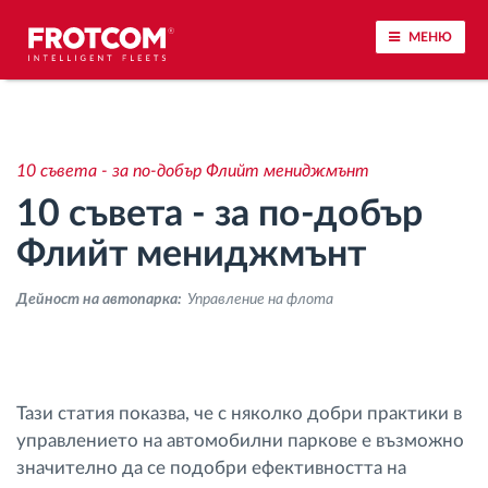
МЕНЮ
Проследяване на превозното средство и
наблюдение на датчиците
10 съвета - за по-добър Флийт мениджмънт
10 съвета - за по-добър
Анализ на стила на шофиране
Флийт мениджмънт
Наблюдение на времената за шофиране
Дейност на автопарка:
Управление на флота
Управление на работната сила
Дистанционно сваляне на данни от тахограф
Тази статия показва, че с няколко добри практики в
управлението на автомобилни паркове е възможно
Контрол на достъпа
значително да се подобри ефективността на