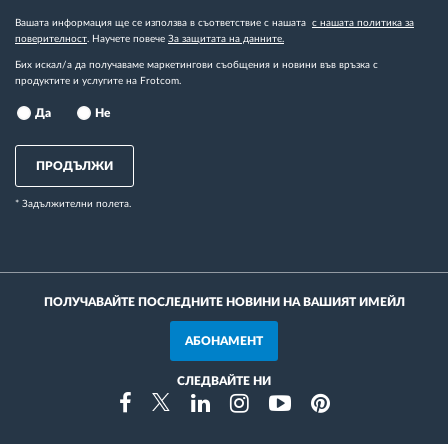
Вашата информация ще се използва в съответствие с нашата
с нашата политика за
поверителност
. Научете повече
За защитата на данните.
Бих искал/а да получаваме маркетингови съобщения и новини във връзка с
продуктите и услугите на Frotcom.
Да
Не
ПРОДЪЛЖИ
* Задължителни полета.
ПОЛУЧАВАЙТЕ ПОСЛЕДНИТЕ НОВИНИ НА ВАШИЯТ ИМЕЙЛ
АБОНАМЕНТ
СЛЕДВАЙТЕ НИ
Instragram
Facebook
Twitter
Linkedin
Youtube
Pinterest