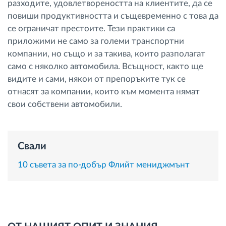
разходите, удовлетвореността на клиентите, да се
Управление на горивото
повиши продуктивността и същевременно с това да
се ограничат престоите. Тези практики са
Планиране на маршрути и мониторинг
приложими не само за големи транспортни
компании, но също и за такива, които разполагат
само с няколко автомобила. Всъщност, както ще
Автоматична идентификация на шофьора
видите и сами, някои от препоръките тук се
отнасят за компании, които към момента нямат
Разберете за всички функционалности
свои собствени автомобили.
Свали
Как отговаряме на нуждите на всяка
флота
10 съвета за по-добър Флийт мениджмънт
Калкулатор за спестявания