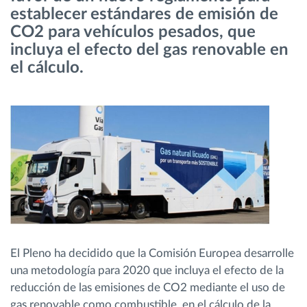
establecer estándares de emisión de
CO2 para vehículos pesados, que
Planificación y seguimiento de rutas
incluya el efecto del gas renovable en
el cálculo.
Identificación automática del conductor
Descubrir todas las características
¿Cómo podemos ayudar en el control de la
actividad de su flota?
Calculadora de ahorro
El Pleno ha decidido que la Comisión Europea desarrolle
una metodología para 2020 que incluya el efecto de la
reducción de las emisiones de CO2 mediante el uso de
gas renovable como combustible, en el cálculo de la