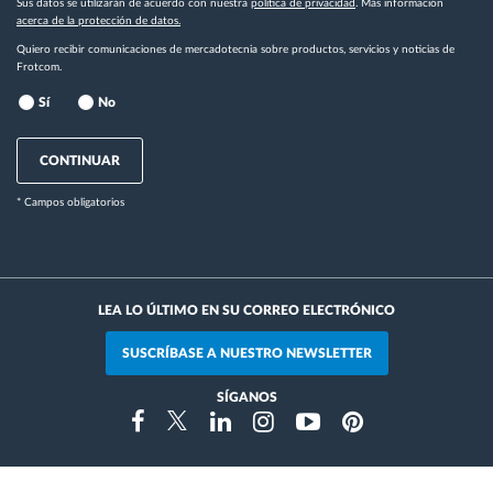
Sus datos se utilizarán de acuerdo con nuestra
política de privacidad
. Más información
acerca de la protección de datos.
Quiero recibir comunicaciones de mercadotecnia sobre productos, servicios y noticias de
Frotcom.
Sí
No
CONTINUAR
* Campos obligatorios
LEA LO ÚLTIMO EN SU CORREO ELECTRÓNICO
SUSCRÍBASE A NUESTRO NEWSLETTER
SÍGANOS
Instragram
Facebook
Twitter
Linkedin
Youtube
Pinterest