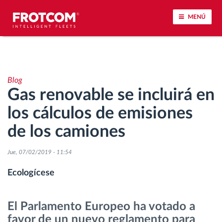
MENÚ
Seguimiento de vehículos y control de sensores
Blog
Análisis de la conducta en la conducción
Gas renovable se incluirá en
los cálculos de emisiones
Seguimiento del tiempo de conducción
de los camiones
Gestión de plantilla
Jue, 07/02/2019 - 11:54
Descarga remota del tacógrafo
Ecologícese
Control de acceso
El Parlamento Europeo ha votado a
favor de un nuevo reglamento para
Gestión de combustible