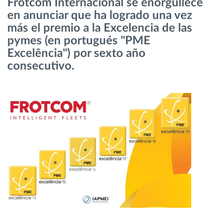
Frotcom Internacional se enorgullece
en anunciar que ha logrado una vez
Planificación y seguimiento de rutas
más el premio a la Excelencia de las
pymes (en portugués "PME
Excelência") por sexto año
Identificación automática del conductor
consecutivo.
Descubrir todas las características
¿Cómo podemos ayudar en el control de la
actividad de su flota?
Calculadora de ahorro