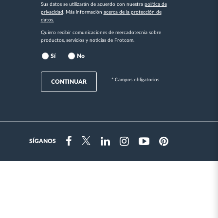
Sus datos se utilizarán de acuerdo con nuestra
política de
privacidad
. Más información
acerca de la protección de
datos.
Quiero recibir comunicaciones de mercadotecnia sobre
productos, servicios y noticias de Frotcom.
Sí
No
* Campos obligatorios
CONTINUAR
SÍGANOS
Instragram
Facebook
Twitter
Linkedin
Youtube
Pinterest