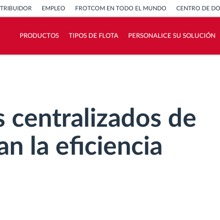
STRIBUIDOR
EMPLEO
FROTCOM EN TODO EL MUNDO
CENTRO DE D
PRODUCTOS
TIPOS DE FLOTA
PERSONALICE SU SOLUCIÓN
¿Cómo podemos ayudar en el control de la
actividad de su flota?
Calculadora de ahorro
 centralizados de
n la eficiencia