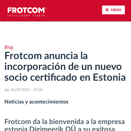
MENÚ
Seguimiento de vehículos y control de sensores
Blog
Análisis de la conducta en la conducción
Frotcom anuncia la
incorporación de un nuevo
Seguimiento del tiempo de conducción
socio certificado en Estonia
Gestión de plantilla
Jue, 01/07/2021 - 07:28
Descarga remota del tacógrafo
Noticias y acontecimientos
Control de acceso
Frotcom da la bienvenida a la empresa
estonia Digimeerik OÜ a su exitosa
Gestión de combustible