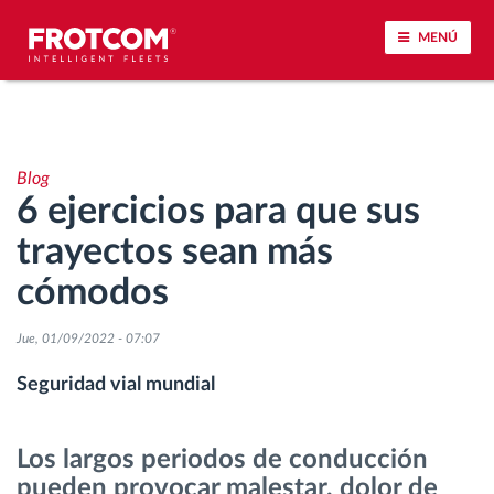
MENÚ
Seguimiento de vehículos y control de sensores
Blog
Análisis de la conducta en la conducción
6 ejercicios para que sus
trayectos sean más
Seguimiento del tiempo de conducción
cómodos
Gestión de plantilla
Jue, 01/09/2022 - 07:07
Descarga remota del tacógrafo
Seguridad vial mundial
Control de acceso
Los largos periodos de conducción
pueden provocar malestar, dolor de
Gestión de combustible