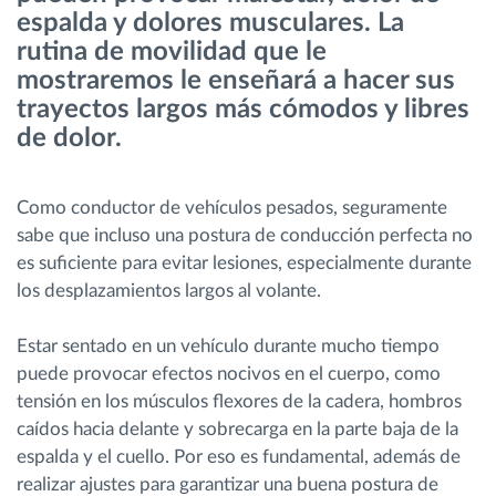
espalda y dolores musculares. La
rutina de movilidad que le
Planificación y seguimiento de rutas
mostraremos le enseñará a hacer sus
trayectos largos más cómodos y libres
Identificación automática del conductor
de dolor.
Descubrir todas las características
Como conductor de vehículos pesados, seguramente
sabe que incluso una postura de conducción perfecta no
es suficiente para evitar lesiones, especialmente durante
los desplazamientos largos al volante.
¿Cómo podemos ayudar en el control de la
actividad de su flota?
Estar sentado en un vehículo durante mucho tiempo
puede provocar efectos nocivos en el cuerpo, como
Calculadora de ahorro
tensión en los músculos flexores de la cadera, hombros
caídos hacia delante y sobrecarga en la parte baja de la
espalda y el cuello. Por eso es fundamental, además de
realizar ajustes para garantizar una buena postura de