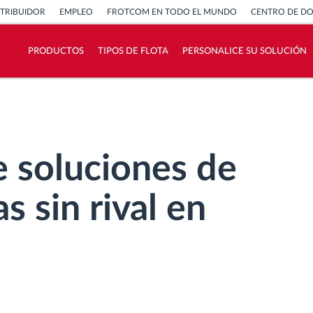
STRIBUIDOR
EMPLEO
FROTCOM EN TODO EL MUNDO
CENTRO DE D
PRODUCTOS
TIPOS DE FLOTA
PERSONALICE SU SOLUCIÓN
¿Cómo podemos ayudar en el control de la
actividad de su flota?
Calculadora de ahorro
 soluciones de
s sin rival en