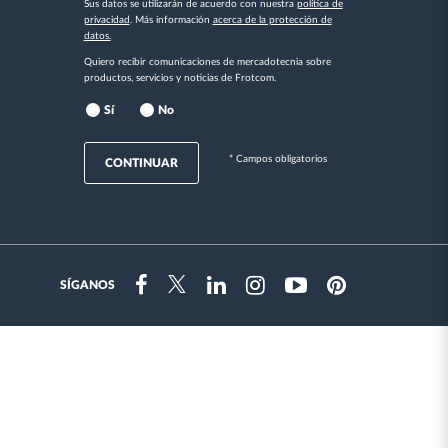
Sus datos se utilizarán de acuerdo con nuestra
política de
privacidad
. Más información
acerca de la protección de
datos.
Quiero recibir comunicaciones de mercadotecnia sobre
productos, servicios y noticias de Frotcom.
Sí
No
* Campos obligatorios
CONTINUAR
SÍGANOS
Instragram
Facebook
Twitter
Linkedin
Youtube
Pinterest