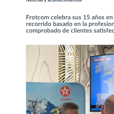
Noticias y acontecimientos
Control de acceso
Frotcom celebra sus 15 años en
recorrido basado en la profesiona
Gestión de combustible
comprobado de clientes satisfe
Planificación y seguimiento de rutas
Identificación automática del
conductor
Descubrir todas las características