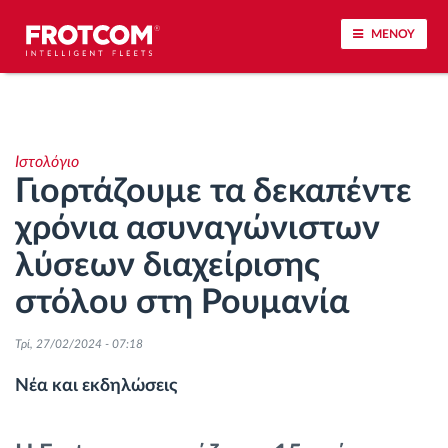
ΜΕΝΟΥ
Εντοπισμός οχημάτων και παρακολούθηση
αισθητήρων
Ιστολόγιο
Γιορτάζουμε τα δεκαπέντε
Ανάλυση οδηγικής συμπεριφοράς
χρόνια ασυναγώνιστων
Παρακολούθηση του χρόνου οδήγησης
λύσεων διαχείρισης
στόλου στη Ρουμανία
Διαχείριση εργατικού δυναμικού
Τρί, 27/02/2024 - 07:18
Λήψη ταχογράφου από απόσταση
Νέα και εκδηλώσεις
Έλεγχος πρόσβασης