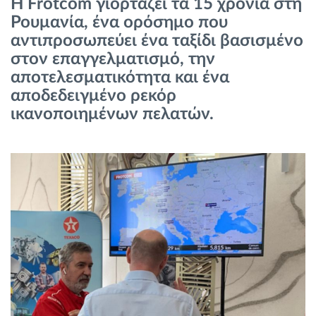
Η Frotcom γιορτάζει τα 15 χρόνια στη
Διαχείριση καυσίμου
Ρουμανία, ένα ορόσημο που
αντιπροσωπεύει ένα ταξίδι βασισμένο
Σχεδιασμός και παρακολούθηση διαδρομής
στον επαγγελματισμό, την
αποτελεσματικότητα και ένα
Αυτόματη αναγνώριση οδηγού
αποδεδειγμένο ρεκόρ
ικανοποιημένων πελατών.
Ανακαλύψτε όλα τα χαρακτηριστικά
Πώς να λύσουμε τις ανάγκες των
δραστηριοτήτων του στόλου
Υπολογιστής εξοικονόμησης