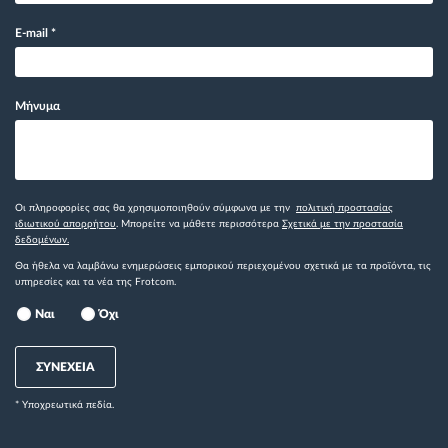
E-mail
*
Μήνυμα
Οι πληροφορίες σας θα χρησιμοποιηθούν σύμφωνα με την
πολιτική προστασίας
ιδιωτικού απορρήτου
. Μπορείτε να μάθετε περισσότερα
Σχετικά με την προστασία
δεδομένων.
Θα ήθελα να λαμβάνω ενημερώσεις εμπορικού περιεχομένου σχετικά με τα προϊόντα, τις
υπηρεσίες και τα νέα της Frotcom.
Ναι
Όχι
ΣΥΝΕΧΕΙΑ
* Yποχρεωτικά πεδία.